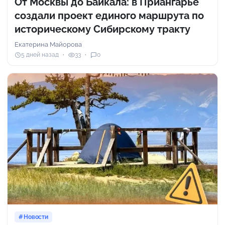
От Москвы до Байкала: в Приангарье
создали проект единого маршрута по
историческому Сибирскому тракту
Екатерина Майорова
5 дней назад
33
0
Новости