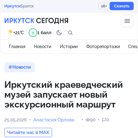
Иркутск
Братск
16+
Скачать
+21°C
1 балл
1
Главная
Новости
Истории
Фоторепортажи
Спе
Новости
Иркутский краеведческий
музей запускает новый
экскурсионный маршрут
25.05.2026
Анастасия Орлова
90
0
Читайте нас в MAX