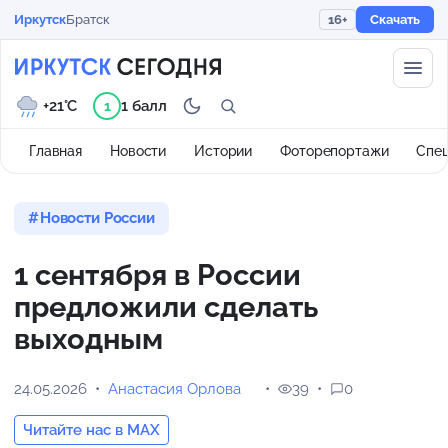
Иркутск
Братск
16+
Скачать
+21°C
1 балл
1
Главная
Новости
Истории
Фоторепортажи
Спе
Новости России
1 сентября в России
предложили сделать
выходным
24.05.2026
Анастасия Орлова
39
0
Читайте нас в MAX