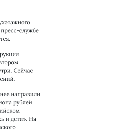
ухэтажного
 пресс-службе
тся.
трукция
 втором
утри. Сейчас
ений.
 нее направили
иона рублей
сийском
ь и дети». На
еского