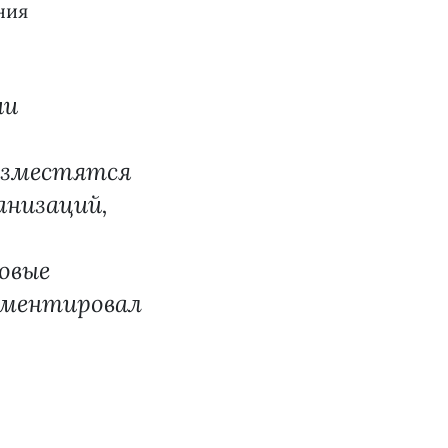
ния
ии
азместятся
анизаций,
овые
мментировал