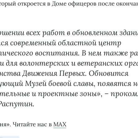
торый откроется в Доме офицеров после оконча
.
ршении всех работ в обновленном здан
ся современный областной центр
ического воспитания. В нем также р
 для волонтерских и ветеранских орг
нства Движения Первых. Обновится
ющий Музей боевой славы, появятся н
ательные и проектные зоны», – проко
Распутин.
ня». Читайте нас в
MAX