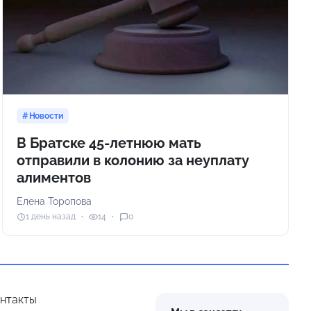
Новости
В Братске 45-летнюю мать
отправили в колонию за неуплату
алиментов
Елена Торопова
1 день назад
14
0
нтакты