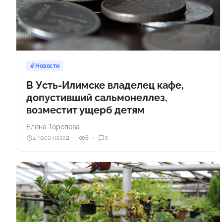
Новости
В Усть-Илимске владелец кафе,
допустивший сальмонеллез,
возместит ущерб детям
Елена Торопова
4 часа назад
8
0