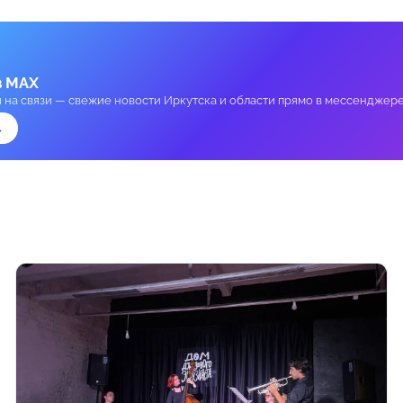
в MAX
и на связи — свежие новости Иркутска и области прямо в мессенджере
→