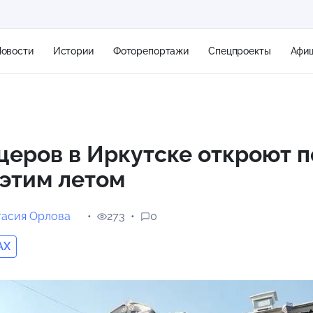
овости
Истории
Фоторепортажи
Спецпроекты
Афи
+1
еров в Иркутске откроют п
этим летом
1 м/с
тасия Орлова
273
0
AX