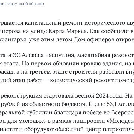
ания Иркутской области
ершается капитальный ремонт исторического дв
церова на улице Карла Маркса. Как сообщили в
иангарья, уже этим летом Дом офицеров открое
тата ЗС Алексея Распутина, масштабная реконс
и этапа. На первом обновили кровлю здания, на
асад, а на третьем этапе строители работали вн
етий этап работ — косметический ремонт помещ
реконструкция стартовала весной 2024 года. На
рублей из областного бюджета. И еще 53,1 милл
еральной субсидии благодаря победе во Всерос
он для молодых» в рамках нацпроекта «Молодеж
снастят и оборудуют областной центр патриотич