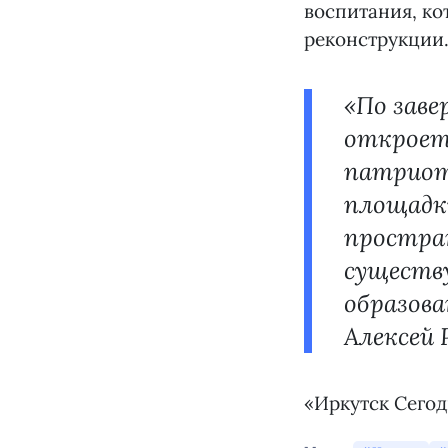
воспитания, ко
реконструкции
«По заве
откроет
патриот
площадки
простра
существу
образов
Алексей 
«Иркутск Сегод