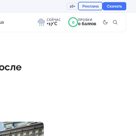
16+
Реклама
Скачать
СЕЙЧАС
ПРОБКИ
0
ша
+17°C
0 баллов
7°
Морось
Ощущается как +17
осле
757 мм
98%