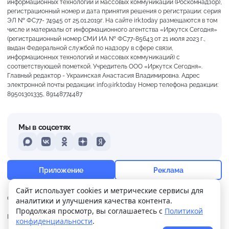
информационных технологий и массовых коммуникаций (Роскомнадзор),
регистрационный номер и дата принятия решения о регистрации: серия
ЭЛ № ФС77- 74945 от 25.01.2019г. На сайте irk.today размещаются в том
числе и материалы от информационного агентства «Иркутск Сегодня»
(регистрационный номер СМИ ИА № ФС77-85643 от 21 июля 2023 г.,
выдан Федеральной службой по надзору в сфере связи,
информационных технологий и массовых коммуникаций) с
соответствующей пометкой. Учредитель ООО «Иркутск Сегодня».
Главный редактор - Украинская Анастасия Владимировна. Адрес
электронной почты редакции: info@irk.today Номер телефона редакции:
89501301335, 89148774487
Мы в соцсетях
MAX
VKontakte
Odnoklassniki
Dzen
Yandex
+17°
Пасмурно
Приложение
Реклама
Ощущается как +17
Сайт использует cookies и метрические сервисы для
О нас
Контакты
Прислать новость
аналитики и улучшения качества контента.
6 м/с
757 мм
99%
Продолжая просмотр, вы соглашаетесь с
Политикой
Политика
Реклама
конфиденциальности
.
конфиденциальности