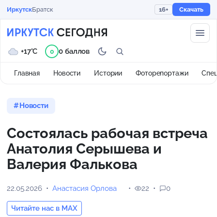
Иркутск
Братск
16+
Скачать
+17°C
0 баллов
0
Главная
Новости
Истории
Фоторепортажи
Спе
Новости
Состоялась рабочая встреча
Анатолия Серышева и
Валерия Фалькова
22.05.2026
Анастасия Орлова
22
0
Читайте нас в MAX