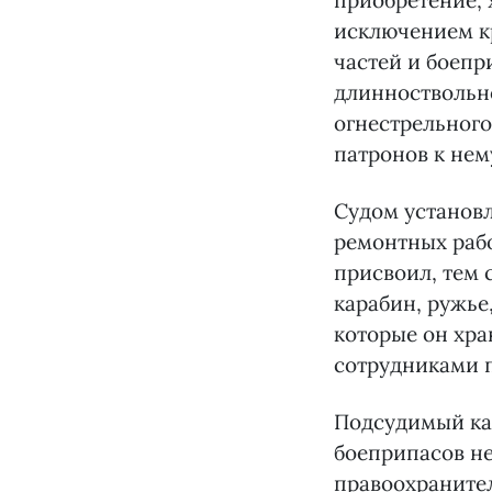
приобретение, 
исключением к
частей и боепр
длинноствольно
огнестрельного
патронов к нему
Судом установл
ремонтных рабо
присвоил, тем
карабин, ружье
которые он хра
сотрудниками 
Подсудимый ка
боеприпасов не
правоохранител