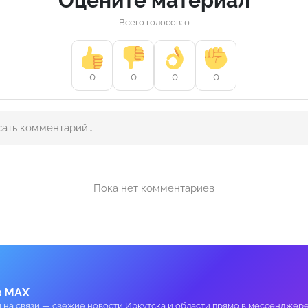
Оцените материал
Всего голосов: 0
0
0
0
0
Пока нет комментариев
в MAX
и на связи — свежие новости Иркутска и области прямо в мессенджере