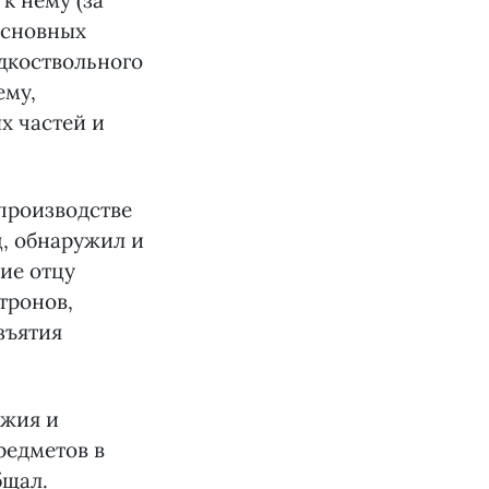
к нему (за
основных
адкоствольного
ему,
х частей и
 производстве
ц, обнаружил и
ие отцу
тронов,
зъятия
ужия и
редметов в
бщал.