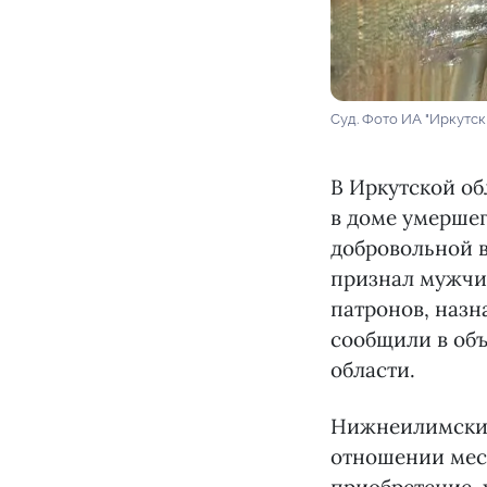
Суд. Фото ИА "Иркутск
В Иркутской о
в доме умершег
добровольной в
признал мужчи
патронов, назн
сообщили в об
области.
Нижнеилимским
отношении мест