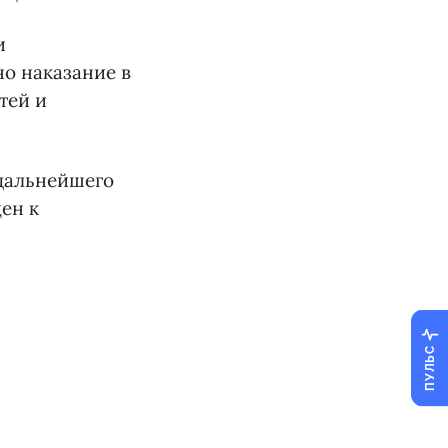
и
но наказание в
тей и
дальнейшего
ен к
ПУЛЬС