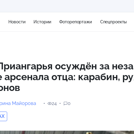
я
Новости
Истории
Фоторепортажи
Спецпроекты
+2
риангарья осуждён за нез
 арсенала отца: карабин, р
13 м/с
онов
ерина Майорова
24
0
AX