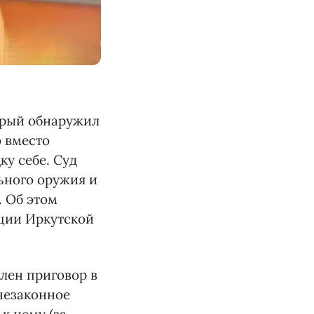
орый обнаружил
о вместо
у себе. Суд
ьного оружия и
. Об этом
ции Иркутской
лен приговор в
(незаконное