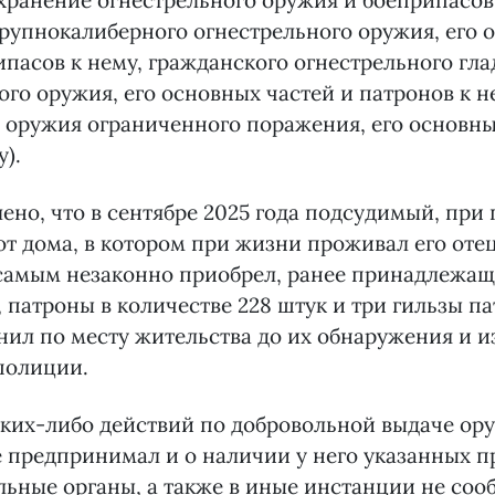
хранение огнестрельного оружия и боеприпасов 
рупнокалиберного огнестрельного оружия, его 
ипасов к нему, гражданского огнестрельного гл
го оружия, его основных частей и патронов к н
 оружия ограниченного поражения, его основны
).
ено, что в сентябре 2025 года подсудимый, при
т дома, в котором при жизни проживал его оте
 самым незаконно приобрел, ранее принадлежащ
, патроны в количестве 228 штук и три гильзы па
нил по месту жительства до их обнаружения и и
полиции.
ких-либо действий по добровольной выдаче ор
 предпринимал и о наличии у него указанных п
ьные органы, а также в иные инстанции не соо