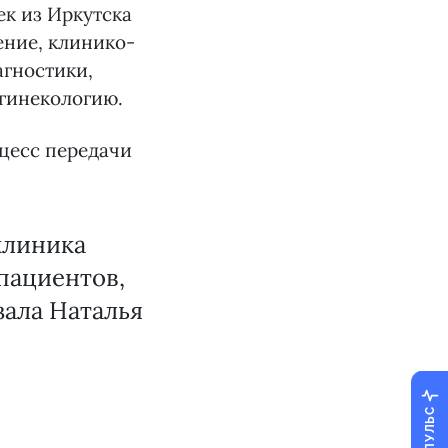
ек из Иркутска
ение, клинико-
гностики,
 гинекологию.
оцесс передачи
клиника
пациентов,
зала Наталья
ПУЛЬС