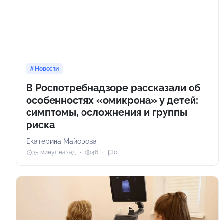
Новости
В Роспотребнадзоре рассказали об
особенностях «омикрона» у детей:
симптомы, осложнения и группы
риска
Екатерина Майорова
35 минут назад
46
0