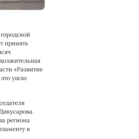
 городской
т принять
ысяч
одолжительная
асти «Развитие
 это ушло
седателя
Дикусарова.
ва региона
рламенту в