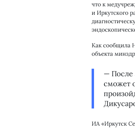
что к медучреж
и Иркутского р
диагностическ
эндоскопическо
Как сообщила Н
объекта минздр
— После
сможет о
произойд
Дикусаро
ИА «Иркутск Се