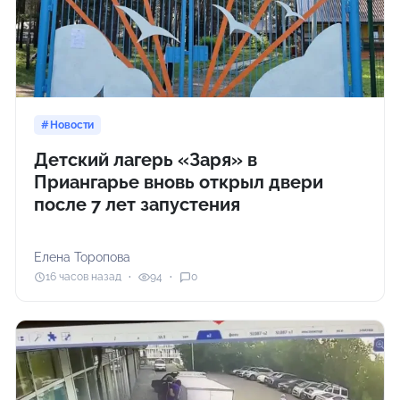
Новости
Детский лагерь «Заря» в
Приангарье вновь открыл двери
после 7 лет запустения
Елена Торопова
16 часов назад
94
0