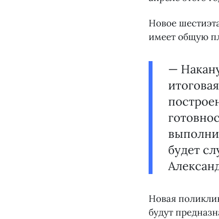
Новое шестиэта
имеет общую пло
— Накан
итоговая
построен
готовнос
выполнил
будет сл
Александ
Новая поликлин
будут предназн