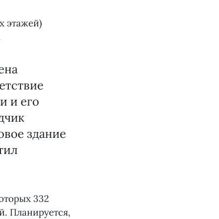
х этажей)
.
ена
ветствие
и и его
дчик
овое здание
тил
оторых 332
й. Планируется,