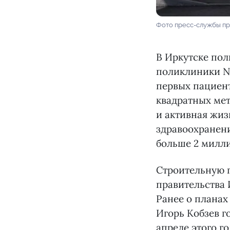
Фото пресс-службы пр
В Иркутске пол
поликлиники №1
первых пациент
квадратных ме
и активная жиз
здравоохранени
больше 2 милли
Строительную г
правительства 
Ранее о планах
Игорь Кобзев г
апреле этого го