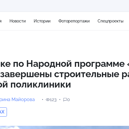
я
Новости
Истории
Фоторепортажи
Спецпроекты
+2
ске по Народной программе
 завершены строительные р
10 м/с
ой поликлиники
ерина Майорова
123
0
AX