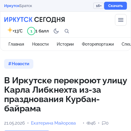
Иркутск
Братск
16+
Скачать
+13°C
1 балл
1
Главная
Новости
Истории
Фоторепортажи
Спе
Новости
В Иркутске перекроют улицу
Карла Либкнехта из-за
празднования Курбан-
байрама
21.05.2026
Екатерина Майорова
46
0