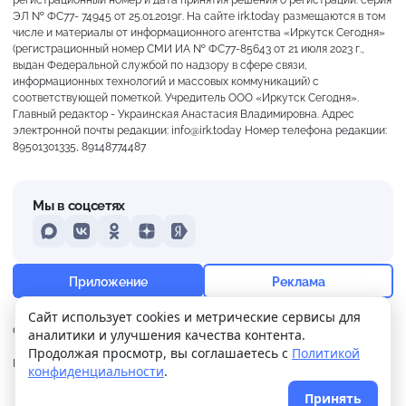
ЭЛ № ФС77- 74945 от 25.01.2019г. На сайте irk.today размещаются в том
числе и материалы от информационного агентства «Иркутск Сегодня»
(регистрационный номер СМИ ИА № ФС77-85643 от 21 июля 2023 г.,
выдан Федеральной службой по надзору в сфере связи,
информационных технологий и массовых коммуникаций) с
соответствующей пометкой. Учредитель ООО «Иркутск Сегодня».
Главный редактор - Украинская Анастасия Владимировна. Адрес
электронной почты редакции: info@irk.today Номер телефона редакции:
89501301335, 89148774487
Мы в соцсетях
MAX
VKontakte
Odnoklassniki
Dzen
Yandex
+13°
Ясно
Приложение
Реклама
Ощущается как +13
Сайт использует cookies и метрические сервисы для
О нас
Контакты
Прислать новость
аналитики и улучшения качества контента.
10 м/с
762 мм
92%
Продолжая просмотр, вы соглашаетесь с
Политикой
Политика
Реклама
конфиденциальности
.
конфиденциальности
Принять