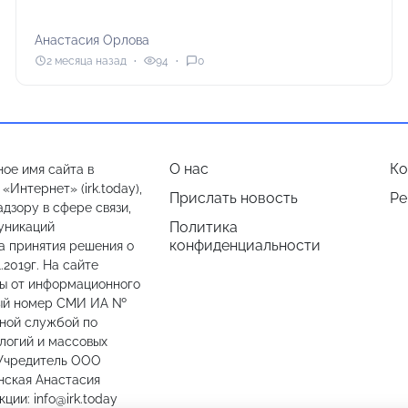
Анастасия Орлова
2 месяца назад
94
0
О нас
Ко
ое имя сайта в
Интернет» (irk.today),
Прислать новость
Ре
дзору в сфере связи,
Политика
уникаций
конфиденциальности
а принятия решения о
.2019г. На сайте
лы от информационного
ный номер СМИ ИА №
ьной службой по
логий и массовых
 Учредитель ООО
нская Анастасия
ии: info@irk.today