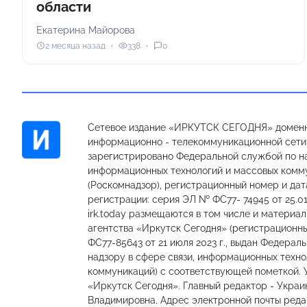
области
Екатерина Майорова
2 месяца назад
338
0
Сетевое издание «ИРКУТСК СЕГОДНЯ» доменн
информационно - телекоммуникационной сети «
зарегистрировано Федеральной службой по на
информационных технологий и массовых комм
(Роскомнадзор), регистрационный номер и дат
регистрации: серия ЭЛ № ФС77- 74945 от 25.01
irk.today размещаются в том числе и материа
агентства «Иркутск Сегодня» (регистрацион
ФС77-85643 от 21 июля 2023 г., выдан Федерал
надзору в сфере связи, информационных техно
коммуникаций) с соответствующей пометкой.
«Иркутск Сегодня». Главный редактор - Украи
Владимировна. Адрес электронной почты редакц