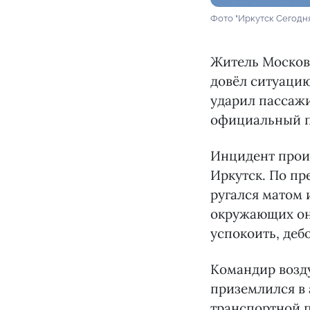
Фото "Иркутск Сегодн
Житель Московс
довёл ситуацию
ударил пассажи
официальный п
Инцидент произ
Иркутск. По пр
ругался матом 
окружающих он 
успокоить, деб
Командир возду
приземлился в 
транспортной 