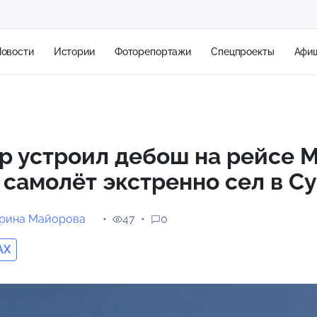
овости
Истории
Фоторепортажи
Спецпроекты
Афи
+1
р устроил дебош на рейсе 
 самолёт экстренно сел в С
1 м/с
ерина Майорова
47
0
AX