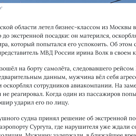
я"
кой области летел бизнес-классом из Москвы в
 до экстренной посадки: он матерился, оскорбл
ра, который попытался его успокоить. Об этом
редставитель МВД России ирина Волк в своем к
ошёл на борту самолёта, следовавшего рейсом
едварительным данным, мужчина вёл себя агрес
и оскорблял сотрудников авиакомпании. На зам
не реагировал. Когда один из пассажиров попы
ошир ударил его по лицу.
шного судна принял решение об экстренной по
аэропорту Сургута, где нарушителя уже ждали 
полиции. Мужчину задержали, в ближайшее врем