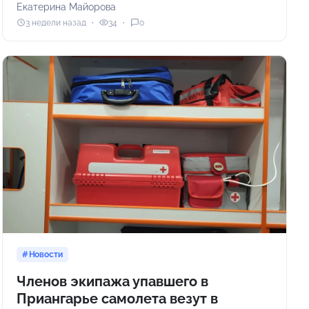
Екатерина Майорова
3 недели назад
34
0
Новости
Членов экипажа упавшего в
Приангарье самолета везут в