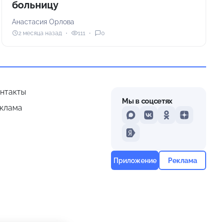
больницу
Анастасия Орлова
2 месяца назад
111
0
нтакты
Мы в соцсетях
клама
MAX
VKontakte
Odnoklassniki
Dzen
Yandex
Приложение
Реклама