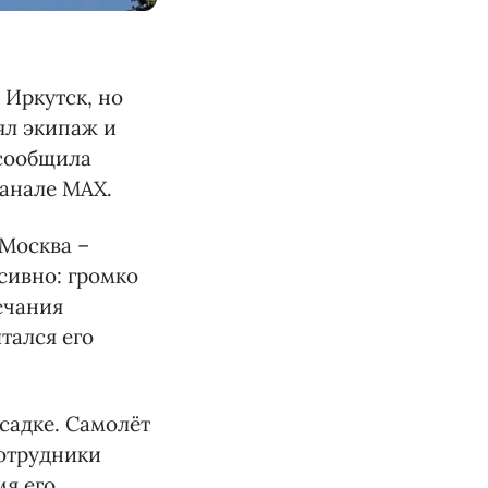
 Иркутск, но
ял экипаж и
 сообщила
анале МАХ.
 Москва –
сивно: громко
ечания
тался его
садке. Самолёт
сотрудники
я его