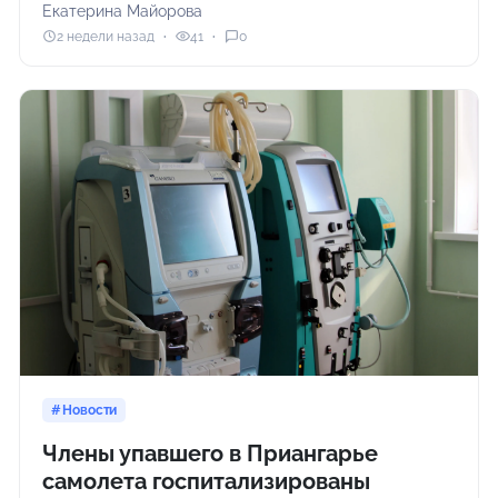
Екатерина Майорова
2 недели назад
41
0
Новости
Члены упавшего в Приангарье
самолета госпитализированы