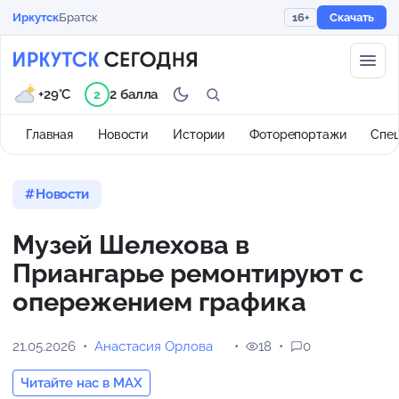
Иркутск
Братск
16+
Скачать
+29°C
2 балла
2
Главная
Новости
Истории
Фоторепортажи
Спе
Новости
Музей Шелехова в
Приангарье ремонтируют с
опережением графика
21.05.2026
Анастасия Орлова
18
0
Читайте нас в MAX