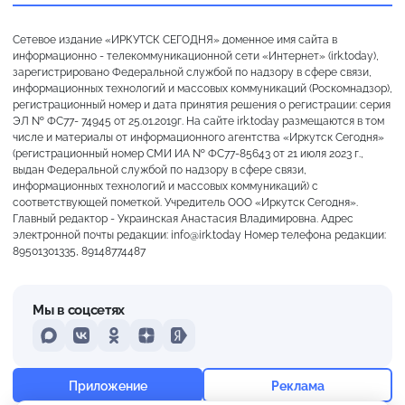
Сетевое издание «ИРКУТСК СЕГОДНЯ» доменное имя сайта в
информационно - телекоммуникационной сети «Интернет» (irk.today),
зарегистрировано Федеральной службой по надзору в сфере связи,
информационных технологий и массовых коммуникаций (Роскомнадзор),
регистрационный номер и дата принятия решения о регистрации: серия
ЭЛ № ФС77- 74945 от 25.01.2019г. На сайте irk.today размещаются в том
числе и материалы от информационного агентства «Иркутск Сегодня»
(регистрационный номер СМИ ИА № ФС77-85643 от 21 июля 2023 г.,
выдан Федеральной службой по надзору в сфере связи,
информационных технологий и массовых коммуникаций) с
соответствующей пометкой. Учредитель ООО «Иркутск Сегодня».
Главный редактор - Украинская Анастасия Владимировна. Адрес
электронной почты редакции: info@irk.today Номер телефона редакции:
89501301335, 89148774487
Мы в соцсетях
MAX
VKontakte
Odnoklassniki
Dzen
Yandex
+29°
Переменная облачность
Приложение
Реклама
Ощущается как +29