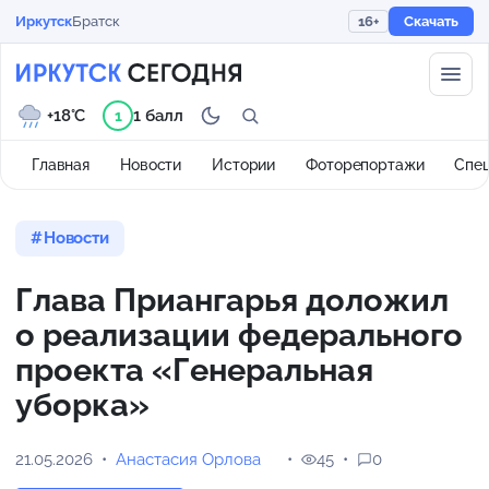
Иркутск
Братск
16+
Скачать
+18°C
1 балл
1
Главная
Новости
Истории
Фоторепортажи
Спе
Новости
Глава Приангарья доложил
о реализации федерального
проекта «Генеральная
уборка»
21.05.2026
Анастасия Орлова
45
0