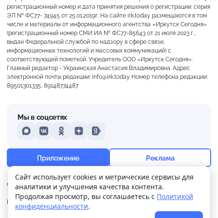
регистрационный номер и дата принятия решения о регистрации: серия
ЭЛ № ФС77- 74945 от 25.01.2019г. На сайте irk.today размещаются в том
числе и материалы от информационного агентства «Иркутск Сегодня»
(регистрационный номер СМИ ИА № ФС77-85643 от 21 июля 2023 г.,
выдан Федеральной службой по надзору в сфере связи,
информационных технологий и массовых коммуникаций) с
соответствующей пометкой. Учредитель ООО «Иркутск Сегодня».
Главный редактор - Украинская Анастасия Владимировна. Адрес
электронной почты редакции: info@irk.today Номер телефона редакции:
89501301335, 89148774487
Мы в соцсетях
MAX
VKontakte
Odnoklassniki
Dzen
Yandex
+18°
Слабая морось
Приложение
Реклама
Ощущается как +18
Сайт использует cookies и метрические сервисы для
О нас
Контакты
Прислать новость
аналитики и улучшения качества контента.
1 м/с
758 мм
93%
Продолжая просмотр, вы соглашаетесь с
Политикой
Политика
Реклама
конфиденциальности
.
конфиденциальности