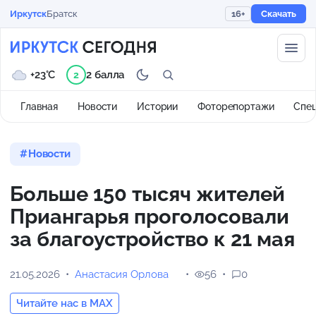
Иркутск
Братск
16+
Скачать
+23°C
2 балла
2
Главная
Новости
Истории
Фоторепортажи
Спе
Новости
Больше 150 тысяч жителей
Приангарья проголосовали
за благоустройство к 21 мая
21.05.2026
Анастасия Орлова
56
0
Читайте нас в MAX