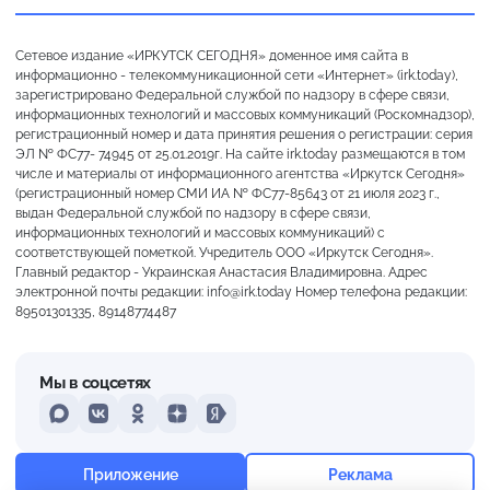
Сетевое издание «ИРКУТСК СЕГОДНЯ» доменное имя сайта в
информационно - телекоммуникационной сети «Интернет» (irk.today),
зарегистрировано Федеральной службой по надзору в сфере связи,
информационных технологий и массовых коммуникаций (Роскомнадзор),
регистрационный номер и дата принятия решения о регистрации: серия
ЭЛ № ФС77- 74945 от 25.01.2019г. На сайте irk.today размещаются в том
числе и материалы от информационного агентства «Иркутск Сегодня»
(регистрационный номер СМИ ИА № ФС77-85643 от 21 июля 2023 г.,
выдан Федеральной службой по надзору в сфере связи,
информационных технологий и массовых коммуникаций) с
соответствующей пометкой. Учредитель ООО «Иркутск Сегодня».
Главный редактор - Украинская Анастасия Владимировна. Адрес
электронной почты редакции: info@irk.today Номер телефона редакции:
89501301335, 89148774487
Мы в соцсетях
MAX
VKontakte
Odnoklassniki
Dzen
Yandex
+23°
Пасмурно
Приложение
Реклама