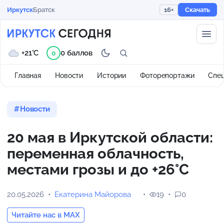
Иркутск
Братск
16+
Скачать
+21°C
0 баллов
0
Главная
Новости
Истории
Фоторепортажи
Спе
Новости
20 мая в Иркутской области:
переменная облачность,
местами грозы и до +26°С
20.05.2026
Екатерина Майорова
19
0
Читайте нас в MAX