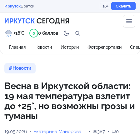
Иркутск
Братск
16+
Скачать
+18°C
0 баллов
0
Главная
Новости
Истории
Фоторепортажи
Спе
Новости
Весна в Иркутской области:
19 мая температура взлетит
до +25°, но возможны грозы и
туманы
19.05.2026
Екатерина Майорова
387
0