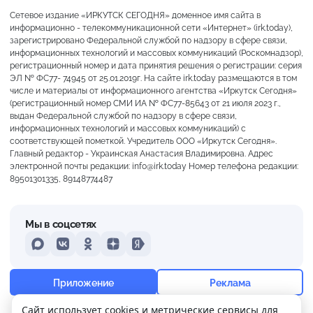
Сетевое издание «ИРКУТСК СЕГОДНЯ» доменное имя сайта в
информационно - телекоммуникационной сети «Интернет» (irk.today),
зарегистрировано Федеральной службой по надзору в сфере связи,
информационных технологий и массовых коммуникаций (Роскомнадзор),
регистрационный номер и дата принятия решения о регистрации: серия
ЭЛ № ФС77- 74945 от 25.01.2019г. На сайте irk.today размещаются в том
числе и материалы от информационного агентства «Иркутск Сегодня»
(регистрационный номер СМИ ИА № ФС77-85643 от 21 июля 2023 г.,
выдан Федеральной службой по надзору в сфере связи,
информационных технологий и массовых коммуникаций) с
соответствующей пометкой. Учредитель ООО «Иркутск Сегодня».
Главный редактор - Украинская Анастасия Владимировна. Адрес
электронной почты редакции: info@irk.today Номер телефона редакции:
89501301335, 89148774487
Мы в соцсетях
MAX
VKontakte
Odnoklassniki
Dzen
Yandex
+18°
Сильная морось
Приложение
Реклама
Ощущается как +18
Сайт использует cookies и метрические сервисы для