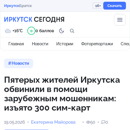
Иркутск
Братск
16+
Скачать
+16°C
0 баллов
0
Главная
Новости
Истории
Фоторепортажи
Спе
Новости
Пятерых жителей Иркутска
обвинили в помощи
зарубежным мошенникам:
изъято 300 сим-карт
19.05.2026
Екатерина Майорова
50
0