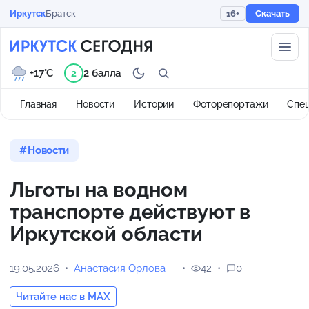
Иркутск
Братск
16+
Скачать
+17°C
2 балла
2
Главная
Новости
Истории
Фоторепортажи
Спе
Новости
Льготы на водном
транспорте действуют в
Иркутской области
19.05.2026
Анастасия Орлова
42
0
Читайте нас в MAX