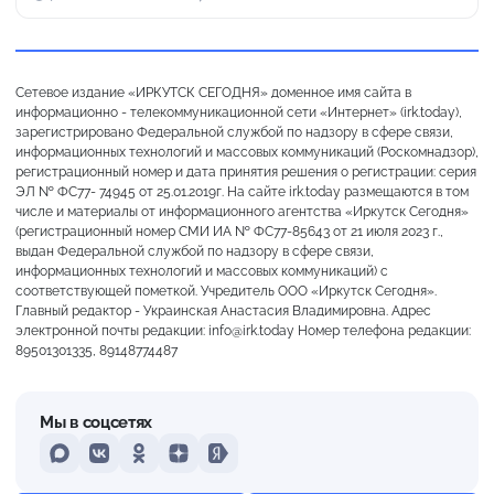
Сетевое издание «ИРКУТСК СЕГОДНЯ» доменное имя сайта в
информационно - телекоммуникационной сети «Интернет» (irk.today),
зарегистрировано Федеральной службой по надзору в сфере связи,
информационных технологий и массовых коммуникаций (Роскомнадзор),
регистрационный номер и дата принятия решения о регистрации: серия
ЭЛ № ФС77- 74945 от 25.01.2019г. На сайте irk.today размещаются в том
числе и материалы от информационного агентства «Иркутск Сегодня»
(регистрационный номер СМИ ИА № ФС77-85643 от 21 июля 2023 г.,
выдан Федеральной службой по надзору в сфере связи,
информационных технологий и массовых коммуникаций) с
соответствующей пометкой. Учредитель ООО «Иркутск Сегодня».
Главный редактор - Украинская Анастасия Владимировна. Адрес
электронной почты редакции: info@irk.today Номер телефона редакции:
89501301335, 89148774487
Мы в соцсетях
MAX
VKontakte
Odnoklassniki
Dzen
Yandex