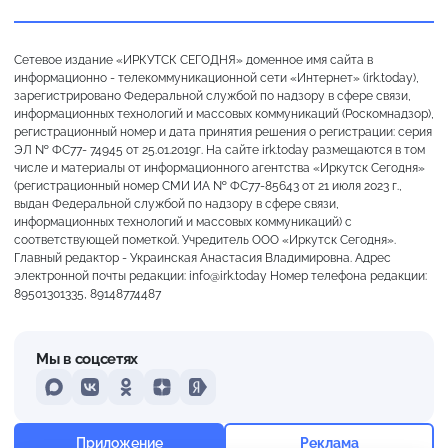
Сетевое издание «ИРКУТСК СЕГОДНЯ» доменное имя сайта в
информационно - телекоммуникационной сети «Интернет» (irk.today),
зарегистрировано Федеральной службой по надзору в сфере связи,
информационных технологий и массовых коммуникаций (Роскомнадзор),
регистрационный номер и дата принятия решения о регистрации: серия
ЭЛ № ФС77- 74945 от 25.01.2019г. На сайте irk.today размещаются в том
числе и материалы от информационного агентства «Иркутск Сегодня»
(регистрационный номер СМИ ИА № ФС77-85643 от 21 июля 2023 г.,
выдан Федеральной службой по надзору в сфере связи,
информационных технологий и массовых коммуникаций) с
соответствующей пометкой. Учредитель ООО «Иркутск Сегодня».
Главный редактор - Украинская Анастасия Владимировна. Адрес
электронной почты редакции: info@irk.today Номер телефона редакции:
89501301335, 89148774487
Мы в соцсетях
MAX
VKontakte
Odnoklassniki
Dzen
Yandex
+14°
Морось
Приложение
Реклама