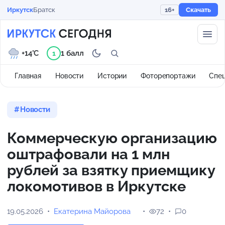
Иркутск
Братск
16+
Скачать
+14°C
1 балл
1
Главная
Новости
Истории
Фоторепортажи
Спе
Новости
Коммерческую организацию
оштрафовали на 1 млн
рублей за взятку приемщику
локомотивов в Иркутске
19.05.2026
Екатерина Майорова
72
0