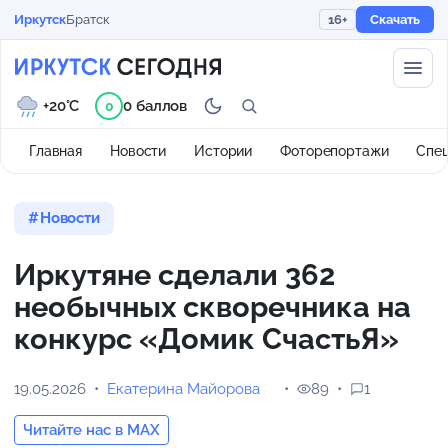
Иркутск
Братск
16+
Скачать
+20°C
0 баллов
0
Главная
Новости
Истории
Фоторепортажи
Спе
Новости
Иркутяне сделали 362
необычных скворечника на
конкурс «Домик СчастьЯ»
19.05.2026
Екатерина Майорова
89
1
Читайте нас в MAX