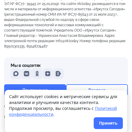
ЭЛ № ФС77- 74945 от 25.01.2019г. На сайте irk.today размещаются в том
числе и материалы от информационного агентства «Иркутск Сегодня»
(регистрационный номер СМИ ИА № ФС77-85643 от 21 июля 2023 г.,
выдан Федеральной службой по надзору в сфере связи,
информационных технологий и массовых коммуникаций) с
соответствующей пометкой. Учредитель ООО «Иркутск Сегодня».
Главный редактор - Украинская Анастасия Владимировна. Адрес
электронной почты редакции: info@irk.today Номер телефона редакции:
89501301335, 89148774487
Мы в соцсетях
MAX
VKontakte
Odnoklassniki
Dzen
Yandex
+20°
Слабая морось
Ощущается как +20
Приложение
Реклама
Сайт использует cookies и метрические сервисы для
аналитики и улучшения качества контента.
8 м/с
756 мм
95%
О нас
Контакты
Прислать новость
Продолжая просмотр, вы соглашаетесь с
Политикой
конфиденциальности
.
Политика
Реклама
конфиденциальности
Принять