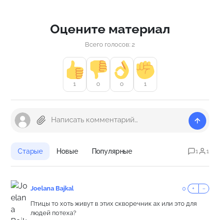
Оцените материал
Всего голосов: 2
1
0
0
1
Старые
Новые
Популярные
1
1
Joelana Bajkal
0
+
−
Птицы то хоть живут в этих скворечник ах или это для
людей потеха?