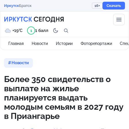
Иркутск
Братск
16+
Скачать
+19°C
1 балл
1
Главная
Новости
Истории
Фоторепортажи
Спе
Новости
Более 350 свидетельств о
выплате на жилье
планируется выдать
молодым семьям в 2027 году
в Приангарье