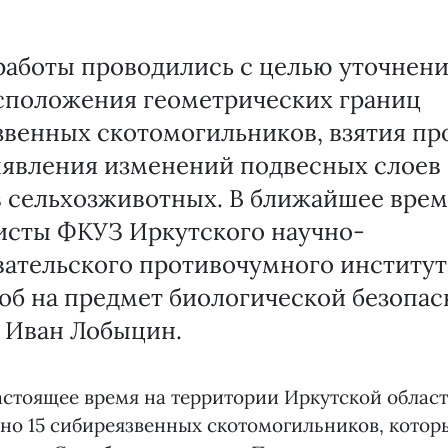
работы проводились с целью уточнен
сположения геометрических границ
венных скотомогильников, взятия про
ыявления изменений подвесных слоев 
в сельхозживотных. В ближайшее врем
исты ФКУЗ Иркутского научно-
вательского противочумного институт
об на предмет биологической безопас
 Иван Лобыцин.
стоящее время на территории Иркутской облас
но 15 сибиреязвенных скотомогильников, которы