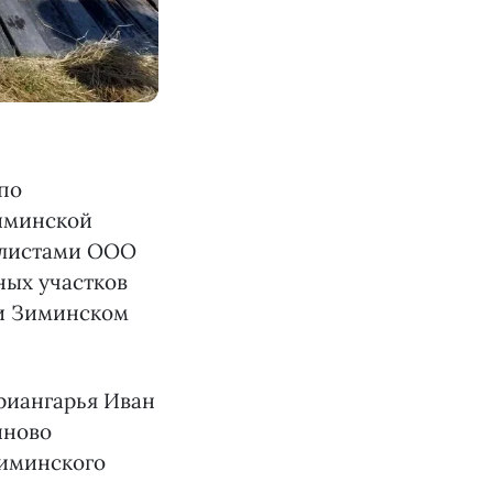
по
иминской
алистами ООО
ных участков
 и Зиминском
риангарья Иван
иново
Зиминского