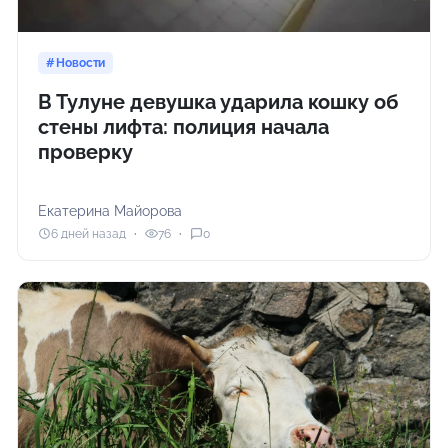
Новости
В Тулуне девушка ударила кошку об
стены лифта: полиция начала
проверку
Екатерина Майорова
6 дней назад
76
0