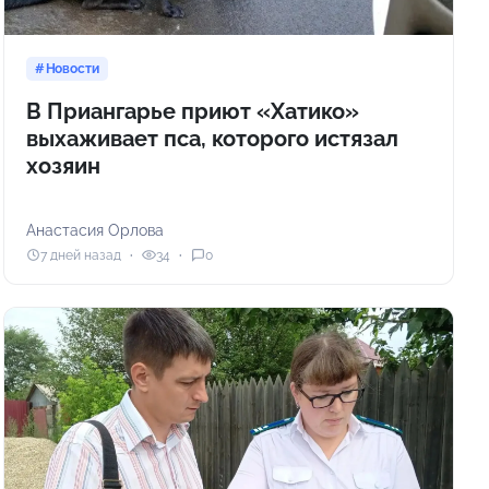
Новости
В Приангарье приют «Хатико»
выхаживает пса, которого истязал
хозяин
Анастасия Орлова
7 дней назад
34
0