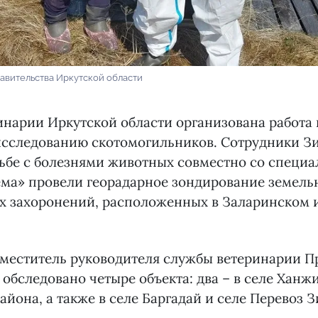
авительства Иркутской области
нарии Иркутской области организована работа 
исследованию скотомогильников. Сотрудники З
рьбе с болезнями животных совместно со специ
ма» провели георадарное зондирование земель
х захоронений, расположенных в Заларинском
аместитель руководителя службы ветеринарии П
 обследовано четыре объекта: два – в селе Ханж
айона, а также в селе Баргадай и селе Перевоз 