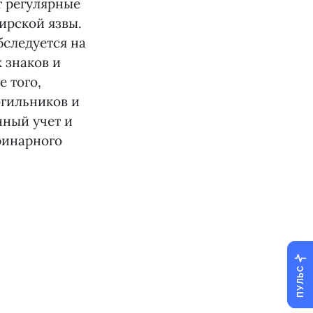
т регулярные
ирской язвы.
бследуется на
 знаков и
 того,
огильников и
нный учет и
ринарного
ПУЛЬС