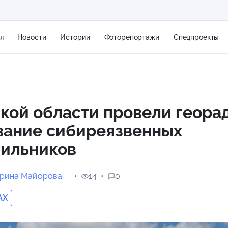
я
Новости
Истории
Фоторепортажи
Спецпроекты
+2
кой области провели геора
вание сибиреязвенных
5 м/с
гильников
ерина Майорова
14
0
AX