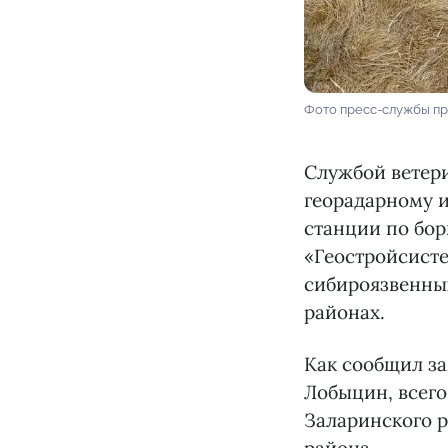
Фото пресс-службы пр
Службой ветери
георадарному 
станции по бо
«Геостройсисте
сибироязвенны
районах.
Как сообщил з
Лобыцин, всего
Заларинского р