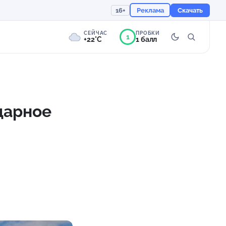
16+
Реклама
Скачать
СЕЙЧАС
ПРОБКИ
1
+22°C
1 балл
2°
Пасмурно
Ощущается как +22
дарное
755 мм
81%