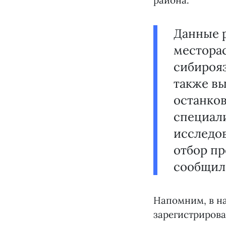
района.
Данные 
местора
сибирояз
также в
останко
специал
исследо
отбор пр
сообщил
Напомним, в на
зарегистрирова