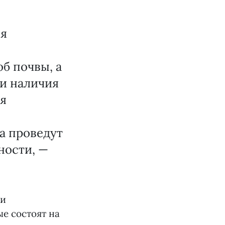
ия
б почвы, а
и наличия
я
а проведут
ности, —
ти
е состоят на