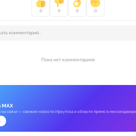
0
0
0
0
Пока нет комментариев
в MAX
и на связи — свежие новости Иркутска и области прямо в мессенджере
→