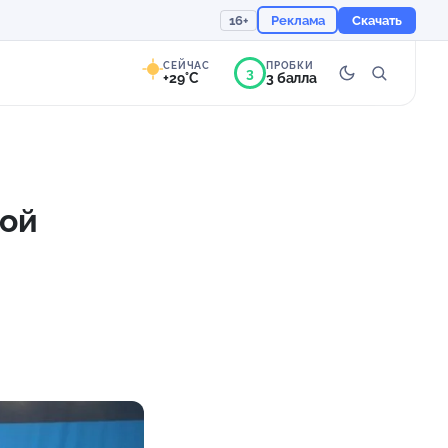
16+
Реклама
Скачать
СЕЙЧАС
ПРОБКИ
3
+29°C
3 балла
9°
Преимущественно
ясно
кой
Ощущается как +29
755 мм
53%