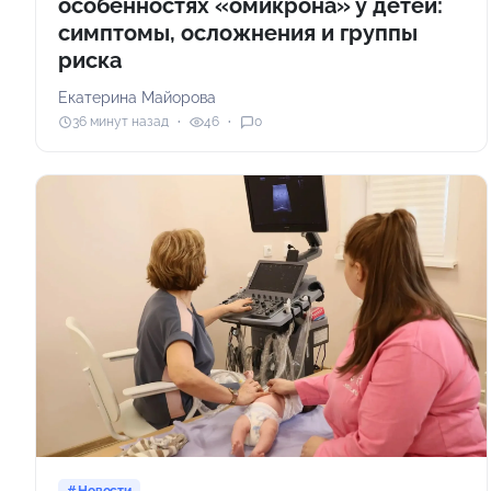
особенностях «омикрона» у детей:
симптомы, осложнения и группы
риска
Екатерина Майорова
36 минут назад
46
0
Новости