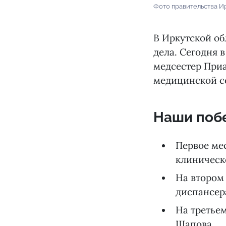
Фото правительства И
В Иркутской о
дела. Сегодня 
медсестер При
медицинской с
Наши поб
Первое ме
клиническ
На втором
диспансер
На третье
Щапова.