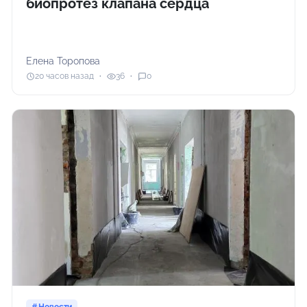
биопротез клапана сердца
Елена Торопова
20 часов назад
36
0
Новости