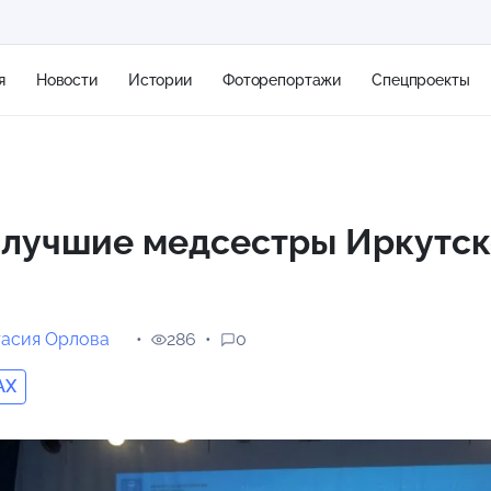
я
Новости
Истории
Фоторепортажи
Спецпроекты
+2
 лучшие медсестры Иркутс
10 м/с
тасия Орлова
286
0
AX