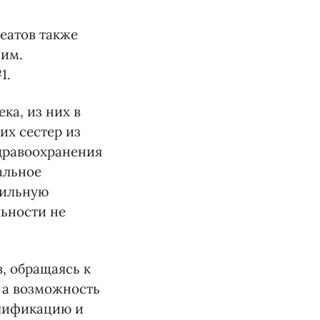
реатов также
 им.
1.
ека, из них в
х сестер из
дравоохранения
альное
фильную
льности не
, обращаясь к
, а возможность
алификацию и