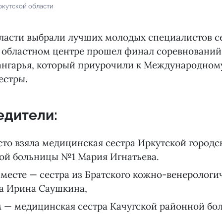
ркутской области
бласти выбрали лучших молодых специалистов с
в областном центре прошел финал соревнований
ангарья, который приурочили к Международном
естры.
едители:
сто взяла медицинская сестра Иркутской городс
ой больницы №1 Мария Игнатьева.
 месте — сестра из Братского кожно-венерологи
а Ирина Саушкина,
м — медицинская сестра Качугской районной бо