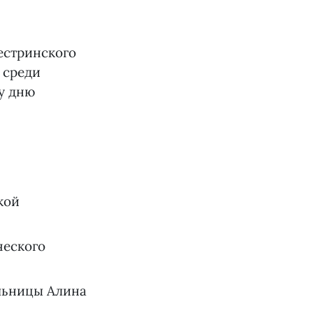
естринского
 среди
у дню
кой
ческого
льницы Алина