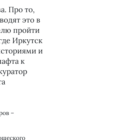
а. Про то,
водят это в
телю пройти
где Иркутск
историями и
шафта к
куратор
та
ров –
ношеского