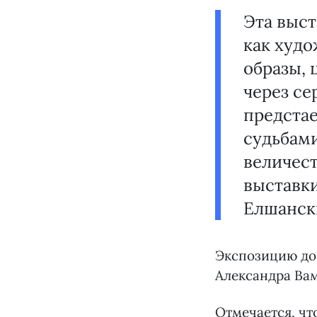
Эта выст
как худо
образы, 
через се
предстае
судьбами
величест
выставки
Елшанск
Экспозицию до
Александра Вам
Отмечается, чт