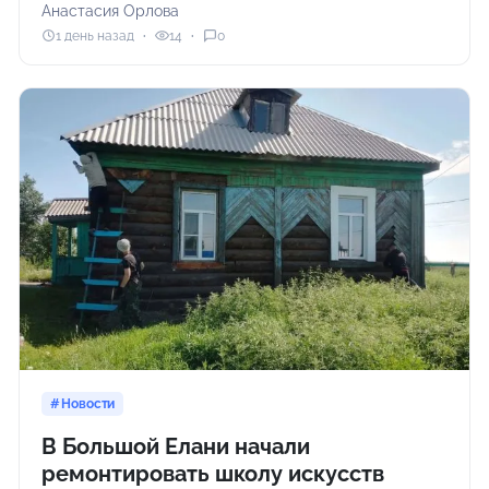
Анастасия Орлова
1 день назад
14
0
Новости
В Большой Елани начали
ремонтировать школу искусств