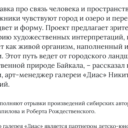
авка про связь человека и пространств
жники чувствуют город и озеро и пере
цвет и форму. Проект предлагает зри
рию художественных интерпретаций, 
т как живой организм, наполненный 
. Этот путь ведет от городского ланд
венной природе Байкала, – рассказал 
, арт-менеджер галереи «Диас» Ники
ий.
полняют отрывки произведений сибирских авто
пилова и Роберта Рождественского.
о галерея «Диас» является партнером детско-ю