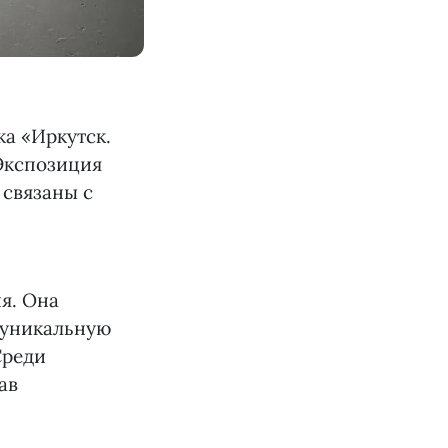
ка «Иркутск.
 Экспозиция
 связаны с
я. Она
ь уникальную
Среди
ав