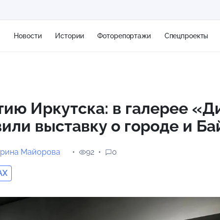
я
Новости
Истории
Фоторепортажи
Спецпроекты
+2
тию Иркутска: в галерее «Д
или выставку о городе и Ба
13 м/с
ерина Майорова
92
0
AX