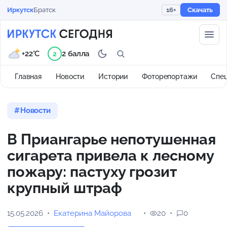
Иркутск
Братск
16+
Скачать
+22°C
2 балла
2
Главная
Новости
Истории
Фоторепортажи
Спе
Новости
В Приангарье непотушенная
сигарета привела к лесному
пожару: пастуху грозит
крупный штраф
15.05.2026
Екатерина Майорова
20
0