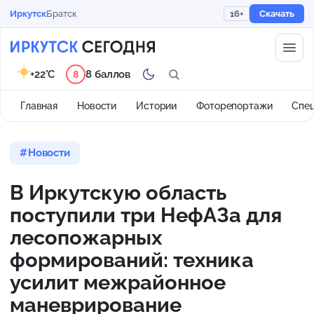
Иркутск
Братск
16+
Скачать
+22°C
8 баллов
8
Главная
Новости
Истории
Фоторепортажи
Спе
Новости
В Иркутскую область
поступили три НефАЗа для
лесопожарных
формирований: техника
усилит межрайонное
маневрирование