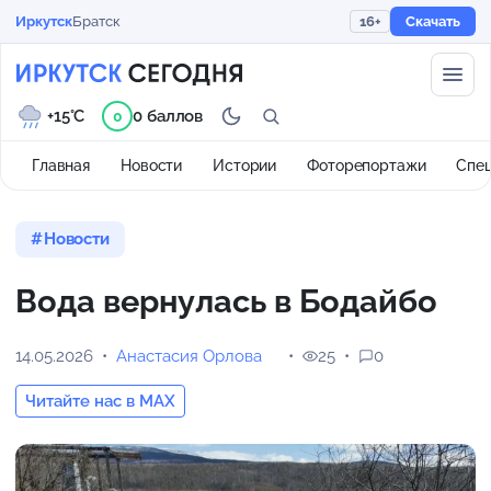
Иркутск
Братск
16+
Скачать
+15°C
0 баллов
0
Главная
Новости
Истории
Фоторепортажи
Спе
Новости
Вода вернулась в Бодайбо
14.05.2026
Анастасия Орлова
25
0
Читайте нас в MAX