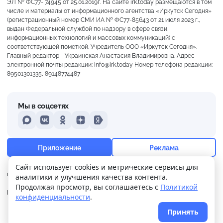
ЭЛ № ФС77- 74945 от 25.01.2019г. На сайте irk.today размещаются в том
числе и материалы от информационного агентства «Иркутск Сегодня»
(регистрационный номер СМИ ИА № ФС77-85643 от 21 июля 2023 г.,
выдан Федеральной службой по надзору в сфере связи,
информационных технологий и массовых коммуникаций) с
соответствующей пометкой. Учредитель ООО «Иркутск Сегодня».
Главный редактор - Украинская Анастасия Владимировна. Адрес
электронной почты редакции: info@irk.today Номер телефона редакции:
89501301335, 89148774487
Мы в соцсетях
MAX
VKontakte
Odnoklassniki
Dzen
Yandex
+15°
Слабая морось
Приложение
Реклама
Ощущается как +15
Сайт использует cookies и метрические сервисы для
О нас
Контакты
Прислать новость
аналитики и улучшения качества контента.
8 м/с
761 мм
94%
Продолжая просмотр, вы соглашаетесь с
Политикой
Политика
Реклама
конфиденциальности
.
конфиденциальности
Принять
© 2026
Иркутск Сегодня
. Поддержка сайта
WPSUPPORT