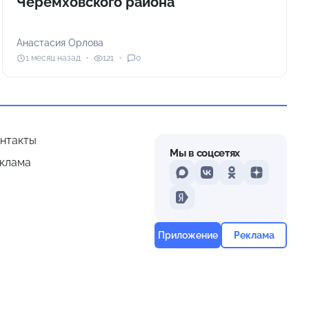
Черемховского района
Анастасия Орлова
1 месяц назад
121
0
нтакты
Мы в соцсетях
клама
MAX
VKontakte
Odnoklassniki
Dzen
Yandex
Приложение
Реклама