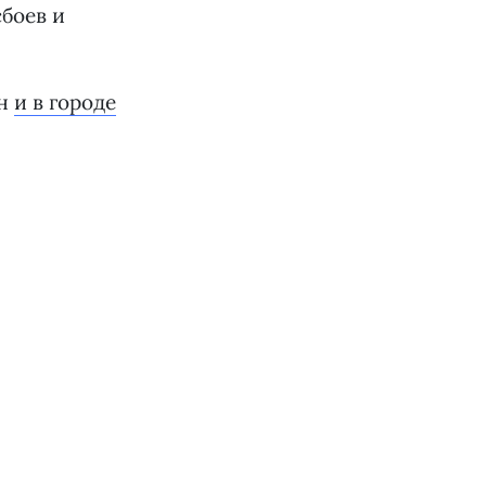
сбоев и
он
и в городе