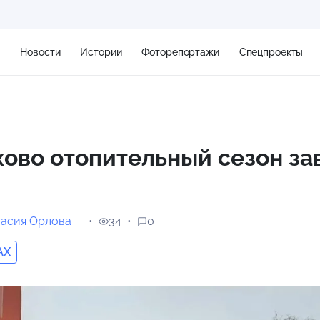
я
Новости
Истории
Фоторепортажи
Спецпроекты
+2
ово отопительный сезон з
13 м/с
тасия Орлова
34
0
AX