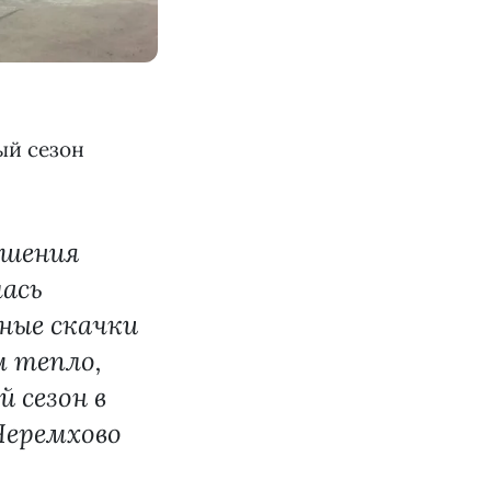
ый сезон
ршения
лась
ные скачки
м тепло,
 сезон в
 Черемхово