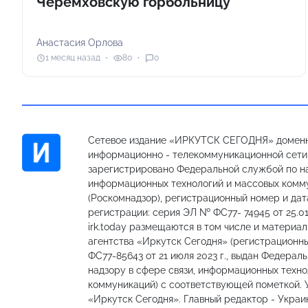
Черемховскую горбольницу
Анастасия Орлова
1 месяц назад
80
0
Сетевое издание «ИРКУТСК СЕГОДНЯ» доменн
информационно - телекоммуникационной сети «
зарегистрировано Федеральной службой по на
информационных технологий и массовых комм
(Роскомнадзор), регистрационный номер и дат
регистрации: серия ЭЛ № ФС77- 74945 от 25.01
irk.today размещаются в том числе и материа
агентства «Иркутск Сегодня» (регистрацион
ФС77-85643 от 21 июля 2023 г., выдан Федерал
надзору в сфере связи, информационных техно
коммуникаций) с соответствующей пометкой.
«Иркутск Сегодня». Главный редактор - Украи