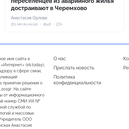
переселенцев из аварийного жилья
достраивают в Черемхово
Анастасия Орлова
1 месяц назад
48
0
О нас
Ко
ое имя сайта в
Интернет» (irk.today),
Прислать новость
Ре
дзору в сфере связи,
Политика
уникаций
конфиденциальности
а принятия решения о
.2019г. На сайте
лы от информационного
ный номер СМИ ИА №
ьной службой по
логий и массовых
 Учредитель ООО
нская Анастасия