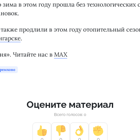
о зима в этом году прошла без технологических 
новок.
также продлили в этом году отопительный сез
нгарске
.
ня». Читайте нас в
MAX
ремхово
Оцените материал
Всего голосов: 0
0
0
0
0