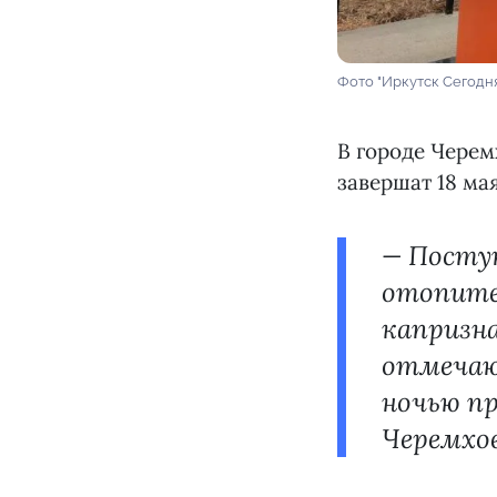
Фото "Иркутск Сегодн
В городе Черем
завершат 18 ма
— Поступ
отопител
капризна
отмечают
ночью пр
Черемхов