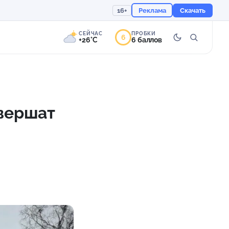
16+
Реклама
Скачать
СЕЙЧАС
ПРОБКИ
6
+26°C
6 баллов
6°
Переменная
облачность
авершат
Ощущается как +26
754 мм
65%