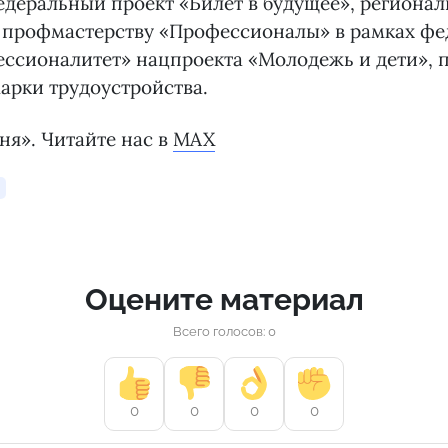
едеральный проект «Билет в будущее», региона
 профмастерству «Профессионалы» в рамках фе
ессионалитет» нацпроекта «Молодежь и дети», 
арки трудоустройства.
ня». Читайте нас в
MAX
Оцените материал
Всего голосов: 0
0
0
0
0