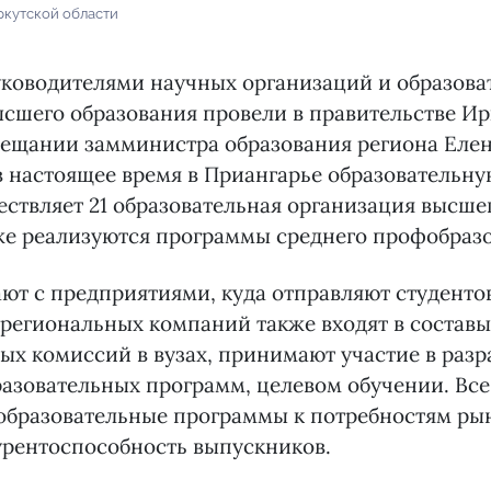
ркутской области
уководителями научных организаций и образова
сшего образования провели в правительстве Ир
вещании замминистра образования региона Еле
в настоящее время в Приангарье образовательну
ествляет 21 образовательная организация высше
кже реализуются программы среднего профобраз
ают с предприятиями, куда отправляют студентов
региональных компаний также входят в составы
х комиссий в вузах, принимают участие в разр
азовательных программ, целевом обучении. Все
образовательные программы к потребностям рын
урентоспособность выпускников.