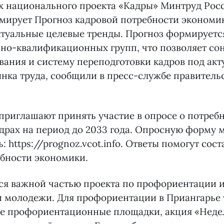
х национального проекта «Кадры» Минтруд Рос
мирует Прогноз кадровой потребности экономик
туальные целевые тренды. Прогноз формируется
но-квалификационных групп, что позволяет со
вания и систему переподготовки кадров под ак
нка труда, сообщили в пресс-службе правитель
приглашают принять участие в опросе о потреб
драх на период до 2033 года. Опросную форму
: https://prognoz.vcot.info. Ответы помогут сос
ебности экономики.
ся важной частью проекта по профориентации 
 молодежи. Для профориентации в Приангарье 
ие профориентационные площадки, акция «Неде