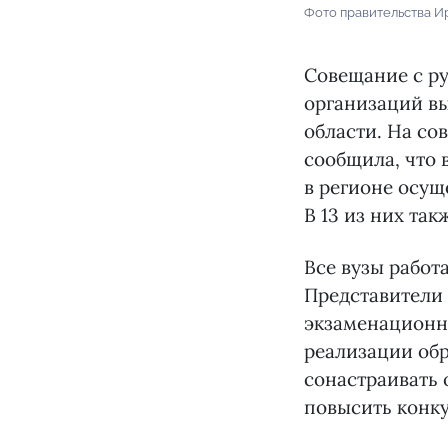
Фото правительства И
Совещание с р
организаций вы
области. На со
сообщила, что 
в регионе осущ
В 13 из них та
Все вузы работ
Представители 
экзаменационны
реализации обр
сонастраивать 
повысить конк