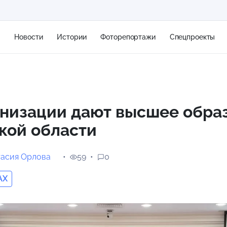
я
Новости
Истории
Фоторепортажи
Спецпроекты
+2
анизации дают высшее обра
кой области
11 м/с
тасия Орлова
59
0
AX