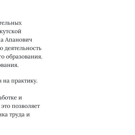
тельных
кутской
на Апанович
ю деятельность
го образования.
ования.
 на практику.
аботке и
 это позволяет
ка труда и