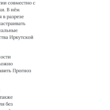
сии совместно с
и. В нём
 в разрезе
настраивать
туальные
ства Иркутской
ности
 можно
тавить Прогноз
и
также
ля без