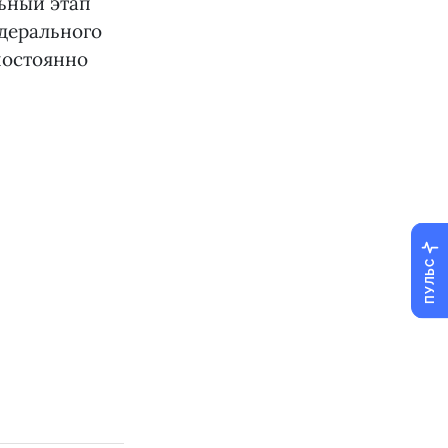
льный этап
дерального
постоянно
ПУЛЬС