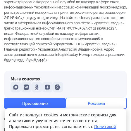
зарегистрировано Федеральной службой по надзору в сфере связи,
информационных технологий и массовых коммуникаций (Роскомнадзор),
регистрационный номер и дата принятия решения о регистрации: серия
ЭЛ № ФС77- 74945 от 25.01.2019г. На сайте irk.today размещаются в том
числе и материалы от информационного агентства «Иркутск Сегодня»
(регистрационный номер СМИ ИА № ФС77-85643 от 21 июля 2023 г.,
выдан Федеральной службой по надзору в сфере связи,
информационных технологий и массовых коммуникаций) с
соответствующей пометкой. Учредитель ООО «Иркутск Сегодня».
Главный редактор - Украинская Анастасия Владимировна. Адрес
электронной почты редакции: info@irk.today Номер телефона редакции:
89501301335, 89148774487
Мы в соцсетях
MAX
VKontakte
Odnoklassniki
Dzen
Yandex
+15°
Сильная морось
Приложение
Реклама
Ощущается как +15
Сайт использует cookies и метрические сервисы для
О нас
Контакты
Прислать новость
аналитики и улучшения качества контента.
19 м/с
760 мм
81%
Продолжая просмотр, вы соглашаетесь с
Политикой
Политика
Реклама