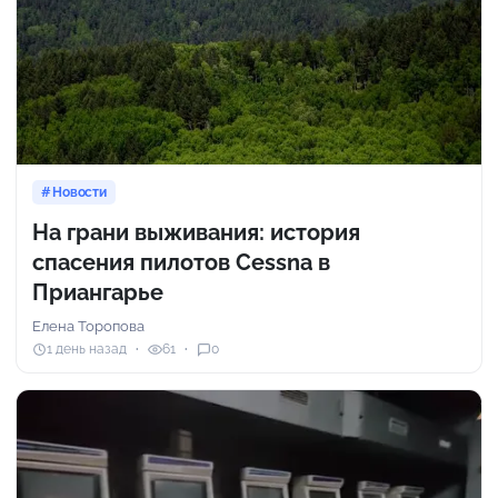
Новости
На грани выживания: история
спасения пилотов Cessna в
Приангарье
Елена Торопова
1 день назад
61
0