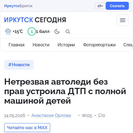
Иркутск
Братск
16+
Скачать
+15°C
1 балл
1
Главная
Новости
Истории
Фоторепортажи
Спе
Новости
Нетрезвая автоледи без
прав устроила ДТП с полной
машиной детей
14.05.2026
Анастасия Орлова
115
0
Читайте нас в MAX