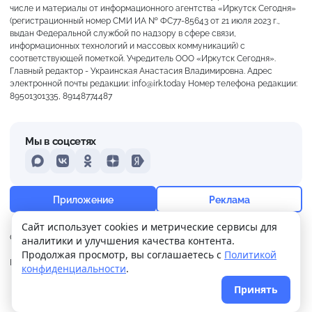
числе и материалы от информационного агентства «Иркутск Сегодня»
(регистрационный номер СМИ ИА № ФС77-85643 от 21 июля 2023 г.,
выдан Федеральной службой по надзору в сфере связи,
информационных технологий и массовых коммуникаций) с
соответствующей пометкой. Учредитель ООО «Иркутск Сегодня».
Главный редактор - Украинская Анастасия Владимировна. Адрес
электронной почты редакции: info@irk.today Номер телефона редакции:
89501301335, 89148774487
Мы в соцсетях
MAX
VKontakte
Odnoklassniki
Dzen
Yandex
+21°
Слабая морось
Приложение
Реклама
Ощущается как +21
Сайт использует cookies и метрические сервисы для
О нас
Контакты
Прислать новость
аналитики и улучшения качества контента.
20 м/с
756 мм
72%
Продолжая просмотр, вы соглашаетесь с
Политикой
Политика
Реклама
конфиденциальности
.
конфиденциальности
Принять
© 2026
Иркутск Сегодня
. Поддержка сайта
WPSUPPORT