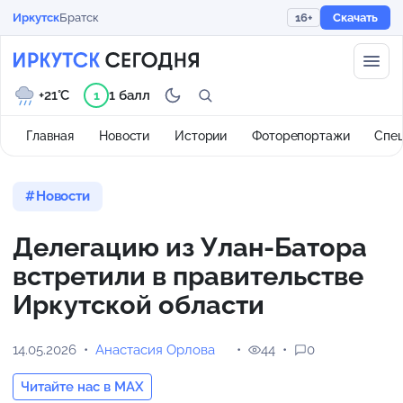
Иркутск
Братск
16+
Скачать
+21°C
1 балл
1
Главная
Новости
Истории
Фоторепортажи
Спе
Новости
Делегацию из Улан-Батора
встретили в правительстве
Иркутской области
14.05.2026
Анастасия Орлова
44
0
Читайте нас в MAX