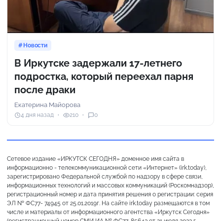
Новости
В Иркутске задержали 17-летнего
подростка, который переехал парня
после драки
Екатерина Майорова
4 дня назад
210
0
Сетевое издание «ИРКУТСК СЕГОДНЯ» доменное имя сайта в
информационно - телекоммуникационной сети «Интернет» (irk.today),
зарегистрировано Федеральной службой по надзору в сфере связи,
информационных технологий и массовых коммуникаций (Роскомнадзор),
регистрационный номер и дата принятия решения о регистрации: серия
ЭЛ № ФС77- 74945 от 25.01.2019г. На сайте irk.today размещаются в том
числе и материалы от информационного агентства «Иркутск Сегодня»
(регистрационный номер СМИ ИА № ФС77-85643 от 21 июля 2023 г.,