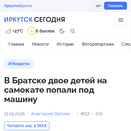
Иркутск
Братск
16+
Скачать
+27°C
6 баллов
6
Главная
Новости
Истории
Фоторепортажи
Спе
Новости
В Братске двое детей на
самокате попали под
машину
13.05.2026
Анастасия Орлова
37
0
Читайте нас в MAX