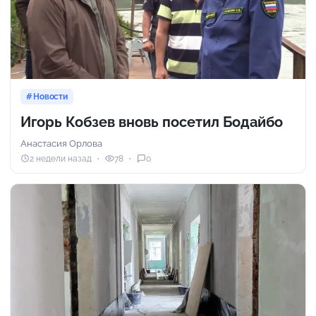
Новости
Игорь Кобзев вновь посетил Бодайбо
Анастасия Орлова
2 недели назад
78
0