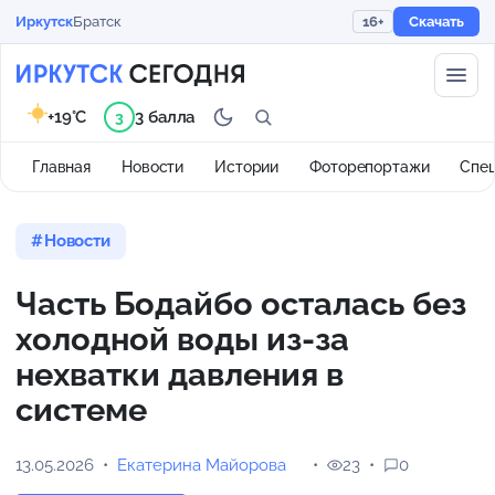
Иркутск
Братск
16+
Скачать
+19°C
3 балла
3
Главная
Новости
Истории
Фоторепортажи
Спе
Новости
Часть Бодайбо осталась без
холодной воды из-за
нехватки давления в
системе
13.05.2026
Екатерина Майорова
23
0