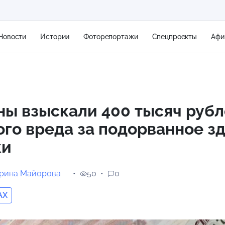
Новости
Истории
Фоторепортажи
Спецпроекты
Афи
+1
ы взыскали 400 тысяч руб
го вреда за подорванное з
8 м/с
ки
ерина Майорова
50
0
AX