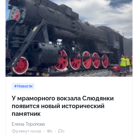
Новости
У мраморного вокзала Слюдянки
появится новый исторический
памятник
Елена Торопова
9 минут назад
1
0