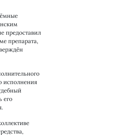
аёмные
инским
не предоставил
ме препарата,
тверждён
полнительного
го исполнения
судебный
ь его
.
коллективе
редства,