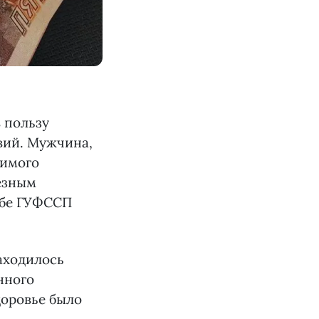
 пользу
вий. Мужчина,
димого
ьёзным
жбе ГУФССП
аходилось
нного
доровье было