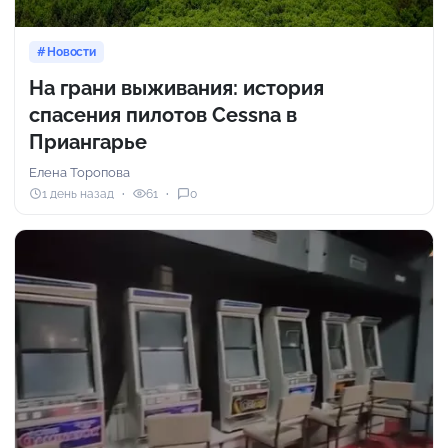
Новости
На грани выживания: история
спасения пилотов Cessna в
Приангарье
Елена Торопова
1 день назад
61
0