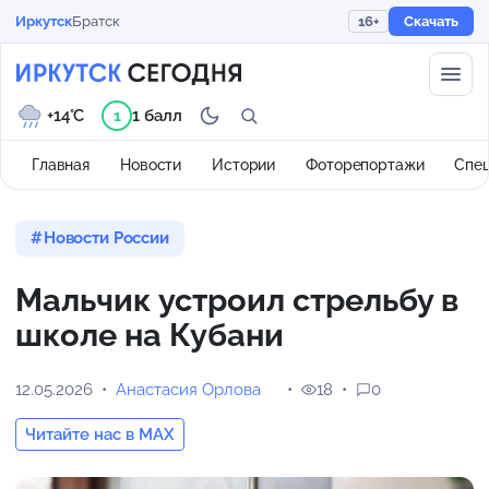
Иркутск
Братск
16+
Скачать
+14°C
1 балл
1
Главная
Новости
Истории
Фоторепортажи
Спе
Новости России
Мальчик устроил стрельбу в
школе на Кубани
12.05.2026
Анастасия Орлова
18
0
Читайте нас в MAX