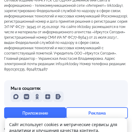
Сетевое издание «ИРКУТСК СЕГОДНЯ» доменное имя сайта в
информационно - телекоммуникационной сети «Интернет» (irk.today),
зарегистрировано Федеральной службой по надзору в сфере связи,
информационных технологий и массовых коммуникаций (Роскомнадзор),
регистрационный номер и дата принятия решения о регистрации: серия
ЭЛ № ФС77- 74945 от 25.01.2019г. На сайте irk.today размещаются в том
числе и материалы от информационного агентства «Иркутск Сегодня»
(регистрационный номер СМИ ИА № ФС77-85643 от 21 июля 2023 г.,
выдан Федеральной службой по надзору в сфере связи,
информационных технологий и массовых коммуникаций) с
соответствующей пометкой. Учредитель ООО «Иркутск Сегодня».
Главный редактор - Украинская Анастасия Владимировна. Адрес
электронной почты редакции: info@irk.today Номер телефона редакции:
89501301335, 89148774487
Мы в соцсетях
MAX
VKontakte
Odnoklassniki
Dzen
Yandex
+22°
Пасмурно
Приложение
Реклама
Ощущается как +22
Сайт использует cookies и метрические сервисы для
О нас
Контакты
Прислать новость
аналитики и улучшения качества контента.