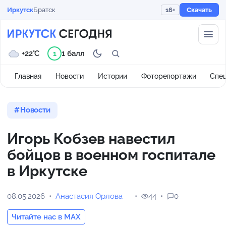
Иркутск
Братск
16+
Скачать
+22°C
1 балл
1
Главная
Новости
Истории
Фоторепортажи
Спе
Новости
Игорь Кобзев навестил
бойцов в военном госпитале
в Иркутске
08.05.2026
Анастасия Орлова
44
0
Читайте нас в MAX