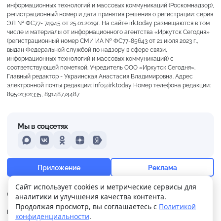
информационных технологий и массовых коммуникаций (Роскомнадзор),
регистрационный номер и дата принятия решения о регистрации: серия
ЭЛ № ФС77- 74945 от 25.01.2019г. На сайте irk.today размещаются в том
числе и материалы от информационного агентства «Иркутск Сегодня»
(регистрационный номер СМИ ИА № ФС77-85643 от 21 июля 2023 г.,
выдан Федеральной службой по надзору в сфере связи,
информационных технологий и массовых коммуникаций) с
соответствующей пометкой. Учредитель ООО «Иркутск Сегодня».
Главный редактор - Украинская Анастасия Владимировна. Адрес
электронной почты редакции: info@irk.today Номер телефона редакции:
89501301335, 89148774487
Мы в соцсетях
MAX
VKontakte
Odnoklassniki
Dzen
Yandex
+18°
Слабая морось
Приложение
Реклама
Ощущается как +18
Сайт использует cookies и метрические сервисы для
О нас
Контакты
Прислать новость
аналитики и улучшения качества контента.
23 м/с
758 мм
68%
Продолжая просмотр, вы соглашаетесь с
Политикой
Политика
Реклама
конфиденциальности
.
конфиденциальности