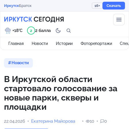
Иркутск
Братск
16+
Скачать
+18°C
2 балла
2
Главная
Новости
Истории
Фоторепортажи
Спе
Новости
В Иркутской области
стартовало голосование за
новые парки, скверы и
площадки
22.04.2026
Екатерина Майорова
10
0