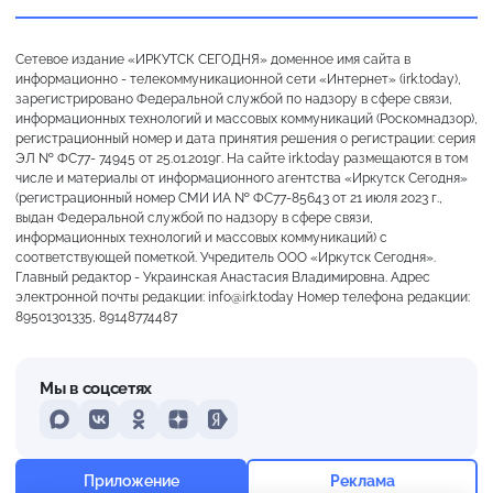
Сетевое издание «ИРКУТСК СЕГОДНЯ» доменное имя сайта в
информационно - телекоммуникационной сети «Интернет» (irk.today),
зарегистрировано Федеральной службой по надзору в сфере связи,
информационных технологий и массовых коммуникаций (Роскомнадзор),
регистрационный номер и дата принятия решения о регистрации: серия
ЭЛ № ФС77- 74945 от 25.01.2019г. На сайте irk.today размещаются в том
числе и материалы от информационного агентства «Иркутск Сегодня»
(регистрационный номер СМИ ИА № ФС77-85643 от 21 июля 2023 г.,
выдан Федеральной службой по надзору в сфере связи,
информационных технологий и массовых коммуникаций) с
соответствующей пометкой. Учредитель ООО «Иркутск Сегодня».
Главный редактор - Украинская Анастасия Владимировна. Адрес
электронной почты редакции: info@irk.today Номер телефона редакции:
89501301335, 89148774487
Мы в соцсетях
MAX
VKontakte
Odnoklassniki
Dzen
Yandex
+20°
Пасмурно
Приложение
Реклама