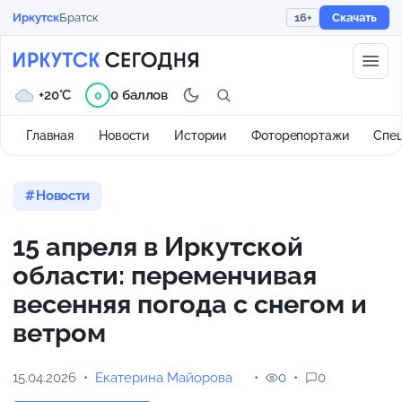
Иркутск
Братск
16+
Скачать
+20°C
0 баллов
0
Главная
Новости
Истории
Фоторепортажи
Спе
Новости
15 апреля в Иркутской
области: переменчивая
весенняя погода с снегом и
ветром
15.04.2026
Екатерина Майорова
0
0