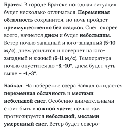
Братск:
В городе Братске погодная ситуация
будет несколько отличаться.
Переменная
облачность
сохранится, но ночь пройдет
преимущественно без осадков
. Снег, скорее
всего, начнется
днем
и будет
небольшим
.
Ветер ночью западный и юго-западный (
5-10
м/с
), днем усилится и повернет на юго-
западный и южный (
6-11 м/с
). Температура
ночью опустится до
-8,-10°
, днем будет чуть
выше –
-1,-3°
.
Байкал:
На побережье озера Байкал ожидается
переменная облачность
и
местами
небольшой снег
. Особенно внимательными
стоит быть в
южной части
: ночью там
прогнозируется
небольшой, местами
умеренный снег
. Ветер будет северо-