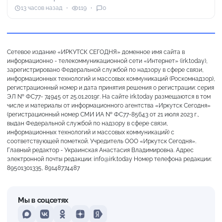
13 часов назад
119
0
Сетевое издание «ИРКУТСК СЕГОДНЯ» доменное имя сайта в
информационно - телекоммуникационной сети «Интернет» (irk.today),
зарегистрировано Федеральной службой по надзору в сфере связи,
информационных технологий и массовых коммуникаций (Роскомнадзор),
регистрационный номер и дата принятия решения о регистрации: серия
ЭЛ № ФС77- 74945 от 25.01.2019г. На сайте irk.today размещаются в том
числе и материалы от информационного агентства «Иркутск Сегодня»
(регистрационный номер СМИ ИА № ФС77-85643 от 21 июля 2023 г.,
выдан Федеральной службой по надзору в сфере связи,
информационных технологий и массовых коммуникаций) с
соответствующей пометкой. Учредитель ООО «Иркутск Сегодня».
Главный редактор - Украинская Анастасия Владимировна. Адрес
электронной почты редакции: info@irk.today Номер телефона редакции:
89501301335, 89148774487
Мы в соцсетях
MAX
VKontakte
Odnoklassniki
Dzen
Yandex