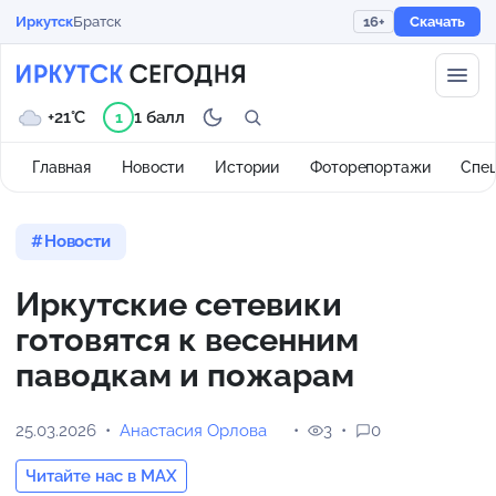
Иркутск
Братск
16+
Скачать
+21°C
1 балл
1
Главная
Новости
Истории
Фоторепортажи
Спе
Новости
Иркутские сетевики
готовятся к весенним
паводкам и пожарам
25.03.2026
Анастасия Орлова
3
0
Читайте нас в MAX