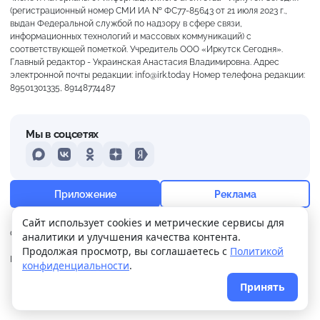
(регистрационный номер СМИ ИА № ФС77-85643 от 21 июля 2023 г.,
выдан Федеральной службой по надзору в сфере связи,
информационных технологий и массовых коммуникаций) с
соответствующей пометкой. Учредитель ООО «Иркутск Сегодня».
Главный редактор - Украинская Анастасия Владимировна. Адрес
электронной почты редакции: info@irk.today Номер телефона редакции:
89501301335, 89148774487
Мы в соцсетях
MAX
VKontakte
Odnoklassniki
Dzen
Yandex
+23°
Преимущественно ясно
Приложение
Реклама
Ощущается как +23
Сайт использует cookies и метрические сервисы для
О нас
Контакты
Прислать новость
аналитики и улучшения качества контента.
13 м/с
754 мм
75%
Продолжая просмотр, вы соглашаетесь с
Политикой
Политика
Реклама
конфиденциальности
.
конфиденциальности
Принять
© 2026
Иркутск Сегодня
. Поддержка сайта
WPSUPPORT