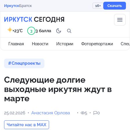
Иркутск
Братск
16+
Скачать
+23°C
3 балла
3
Главная
Новости
Истории
Фоторепортажи
Спе
Спецпроекты
Следующие долгие
выходные иркутян ждут в
марте
25.02.2026
Анастасия Орлова
5
0
Читайте нас в MAX