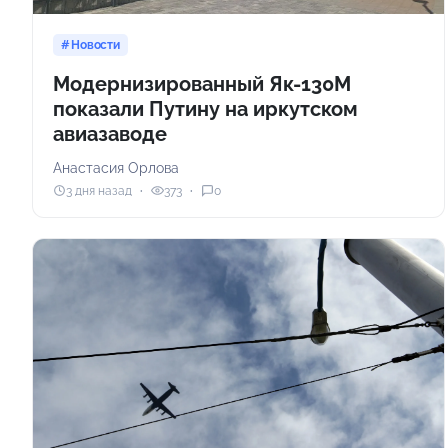
Новости
Модернизированный Як-130М
показали Путину на иркутском
авиазаводе
Анастасия Орлова
3 дня назад
373
0