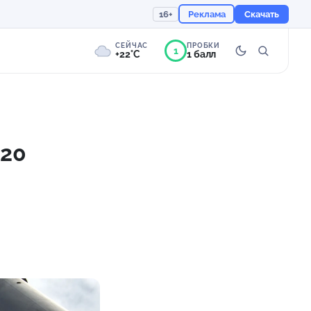
16+
Реклама
Скачать
СЕЙЧАС
ПРОБКИ
1
+22°C
1 балл
2°
Пасмурно
Ощущается как +22
 20
755 мм
81%