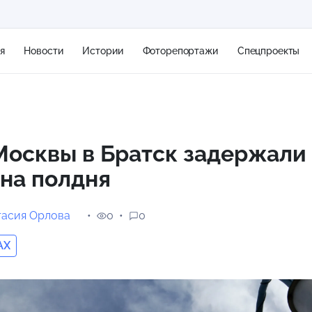
я
Новости
Истории
Фоторепортажи
Спецпроекты
+2
Москвы в Братск задержали
на полдня
5 м/с
тасия Орлова
0
0
AX