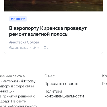
Новости
В аэропорту Киренска проведут
ремонт взлетной полосы
Анастасия Орлова
4 дня назад
53
0
О нас
Ко
ое имя сайта в
Интернет» (irk.today),
Прислать новость
Ре
дзору в сфере связи,
Политика
уникаций
конфиденциальности
а принятия решения о
.2019г. На сайте
лы от информационного