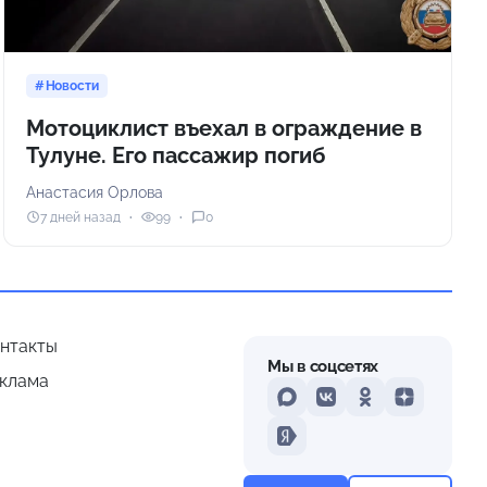
Новости
Мотоциклист въехал в ограждение в
Тулуне. Его пассажир погиб
Анастасия Орлова
7 дней назад
99
0
нтакты
Мы в соцсетях
клама
MAX
VKontakte
Odnoklassniki
Dzen
Yandex