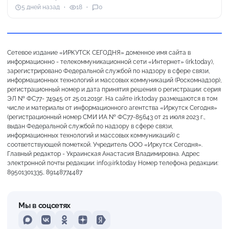
5 дней назад
18
0
Сетевое издание «ИРКУТСК СЕГОДНЯ» доменное имя сайта в
информационно - телекоммуникационной сети «Интернет» (irk.today),
зарегистрировано Федеральной службой по надзору в сфере связи,
информационных технологий и массовых коммуникаций (Роскомнадзор),
регистрационный номер и дата принятия решения о регистрации: серия
ЭЛ № ФС77- 74945 от 25.01.2019г. На сайте irk.today размещаются в том
числе и материалы от информационного агентства «Иркутск Сегодня»
(регистрационный номер СМИ ИА № ФС77-85643 от 21 июля 2023 г.,
выдан Федеральной службой по надзору в сфере связи,
информационных технологий и массовых коммуникаций) с
соответствующей пометкой. Учредитель ООО «Иркутск Сегодня».
Главный редактор - Украинская Анастасия Владимировна. Адрес
электронной почты редакции: info@irk.today Номер телефона редакции:
89501301335, 89148774487
Мы в соцсетях
MAX
VKontakte
Odnoklassniki
Dzen
Yandex