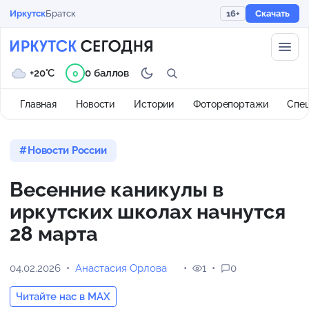
Иркутск
Братск
16+
Скачать
+20°C
0 баллов
0
Главная
Новости
Истории
Фоторепортажи
Спе
Новости России
Весенние каникулы в
иркутских школах начнутся
28 марта
04.02.2026
Анастасия Орлова
1
0
Читайте нас в MAX