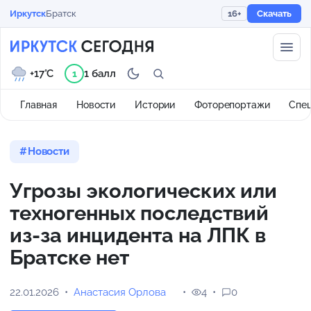
Иркутск
Братск
16+
Скачать
+17°C
1 балл
1
Главная
Новости
Истории
Фоторепортажи
Спе
Новости
Угрозы экологических или
техногенных последствий
из-за инцидента на ЛПК в
Братске нет
22.01.2026
Анастасия Орлова
4
0