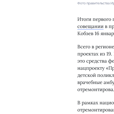
Фото правительства И
Итоги первого
совещании
в пр
Кобзев 16 январ
Всего в регион
проектах из 19
это средства ф
нацпроекту «П
детской поликл
врачебные амбу
отремонтирова
В рамках нацио
отремонтирован