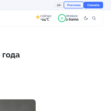
16+
Реклама
Скачать
СЕЙЧАС
ПРОБКИ
2
+24°C
2 балла
4°
Ясно
Ощущается как +24
 года
757 мм
60%