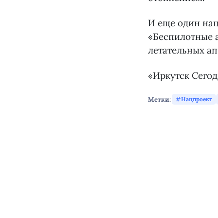
И еще один нац
«Беспилотные а
летательных ап
«Иркутск Сего
Метки:
Нацпроект