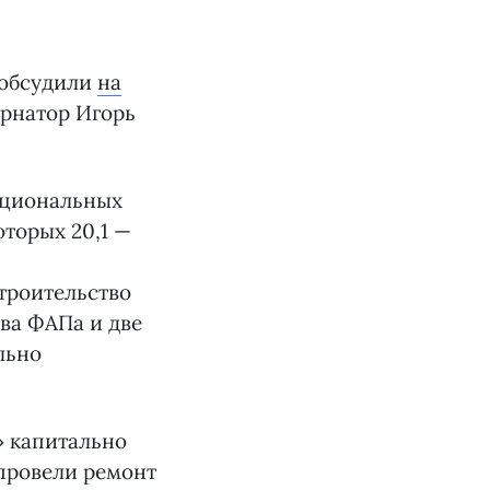
 обсудили
на
ернатор Игорь
национальных
оторых 20,1 —
троительство
ва ФАПа и две
льно
» капитально
 провели ремонт