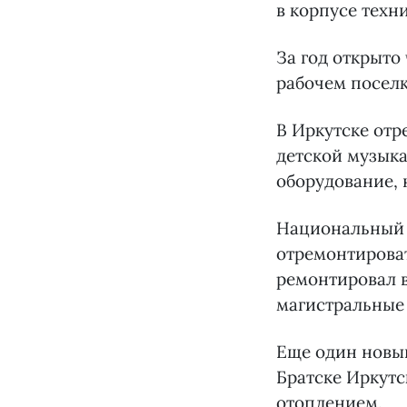
в корпусе техн
За год открыто
рабочем поселк
В Иркутске отр
детской музык
оборудование,
Национальный 
отремонтироват
ремонтировал 
магистральные 
Еще один новый
Братске Иркутс
отоплением.