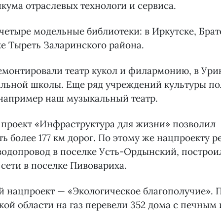
икума отраслевых технологи и сервиса.
 четыре модельные библиотеки: в Иркутске, Брат
е Тыреть Заларинского района.
емонтировали театр кукол и филармонию, в Ури
альной школы. Еще ряд учреждений культуры по
 например наш музыкальный театр.
проект «Инфраструктура для жизни» позволил
ь более 177 км дорог. По этому же нацпроекту р
водопровод в поселке Усть-Ордынский, построи
сети в поселке Пивовариха.
 нацпроект — «Экологическое благополучие». П
кой области на газ перевели 352 дома с печным