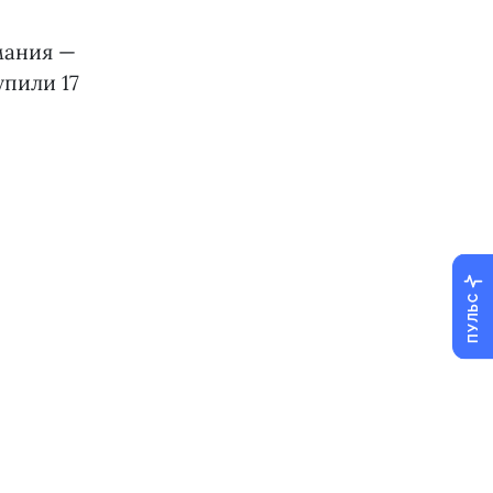
мания —
упили 17
ПУЛЬС