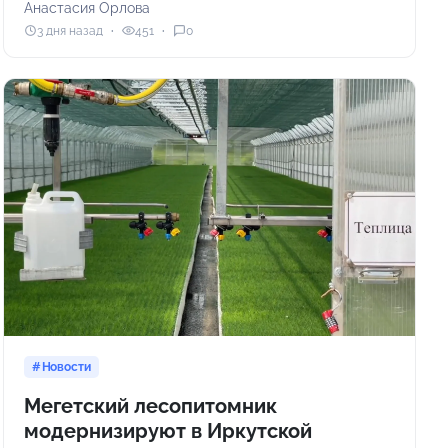
Анастасия Орлова
3 дня назад
451
0
Новости
Мегетский лесопитомник
модернизируют в Иркутской