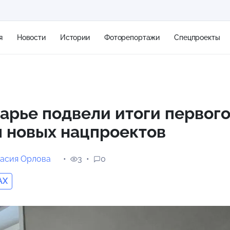
я
Новости
Истории
Фоторепортажи
Спецпроекты
+2
арье подвели итоги первого
 новых нацпроектов
12 м/с
асия Орлова
3
0
AX