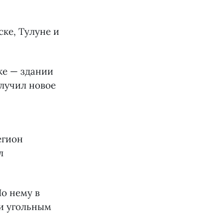
ске, Тулуне и
ке — здании
лучил новое
егион
л
о нему в
 и угольным