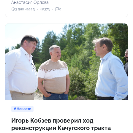
Анастасия Орлова
3 дня назад
373
0
Новости
Игорь Кобзев проверил ход
реконструкции Качугского тракта