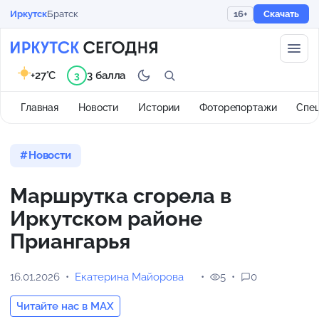
Иркутск
Братск
16+
Скачать
+27°C
3 балла
3
Главная
Новости
Истории
Фоторепортажи
Спе
Новости
Маршрутка сгорела в
Иркутском районе
Приангарья
16.01.2026
Екатерина Майорова
5
0
Читайте нас в MAX