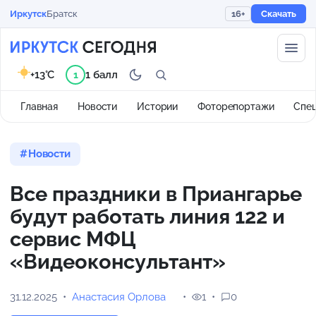
Иркутск
Братск
16+
Скачать
+13°C
1 балл
1
Главная
Новости
Истории
Фоторепортажи
Спе
Новости
Все праздники в Приангарье
будут работать линия 122 и
сервис МФЦ
«Видеоконсультант»
31.12.2025
Анастасия Орлова
1
0