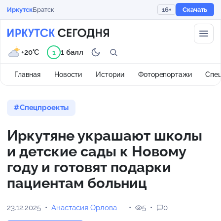
Иркутск
Братск
16+
Скачать
+20°C
1 балл
1
Главная
Новости
Истории
Фоторепортажи
Спе
Спецпроекты
Иркутяне украшают школы
и детские сады к Новому
году и готовят подарки
пациентам больниц
23.12.2025
Анастасия Орлова
5
0