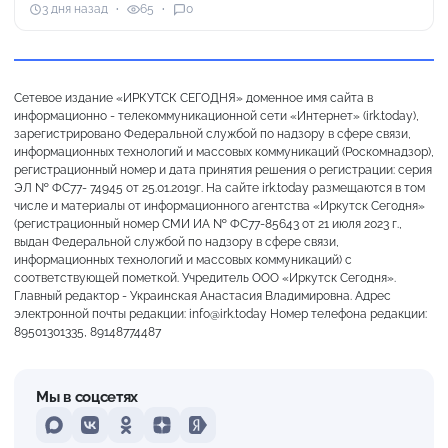
3 дня назад
65
0
Сетевое издание «ИРКУТСК СЕГОДНЯ» доменное имя сайта в
информационно - телекоммуникационной сети «Интернет» (irk.today),
зарегистрировано Федеральной службой по надзору в сфере связи,
информационных технологий и массовых коммуникаций (Роскомнадзор),
регистрационный номер и дата принятия решения о регистрации: серия
ЭЛ № ФС77- 74945 от 25.01.2019г. На сайте irk.today размещаются в том
числе и материалы от информационного агентства «Иркутск Сегодня»
(регистрационный номер СМИ ИА № ФС77-85643 от 21 июля 2023 г.,
выдан Федеральной службой по надзору в сфере связи,
информационных технологий и массовых коммуникаций) с
соответствующей пометкой. Учредитель ООО «Иркутск Сегодня».
Главный редактор - Украинская Анастасия Владимировна. Адрес
электронной почты редакции: info@irk.today Номер телефона редакции:
89501301335, 89148774487
Мы в соцсетях
MAX
VKontakte
Odnoklassniki
Dzen
Yandex