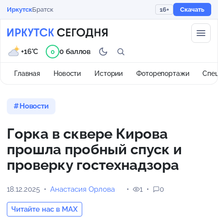
Иркутск
Братск
16+
Скачать
+16°C
0 баллов
0
Главная
Новости
Истории
Фоторепортажи
Спе
Новости
Горка в сквере Кирова
прошла пробный спуск и
проверку гостехнадзора
18.12.2025
Анастасия Орлова
1
0
Читайте нас в MAX