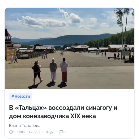
Новости
В «Тальцах» воссоздали синагогу и
дом конезаводчика XIX века
Елена Торопова
1 неделя назад
37
0