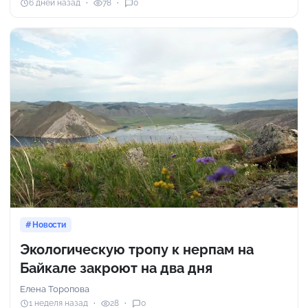
6 дней назад
78
0
Новости
Экологическую тропу к нерпам на
Байкале закроют на два дня
Елена Торопова
1 неделя назад
28
0