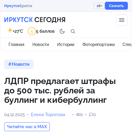
Иркутск
Братск
16+
Скачать
+27°C
5 баллов
5
Главная
Новости
Истории
Фоторепортажи
Спе
Новости
ЛДПР предлагает штрафы
до 500 тыс. рублей за
буллинг и кибербуллинг
04.12.2025
Елена Торопова
0
0
Читайте нас в MAX