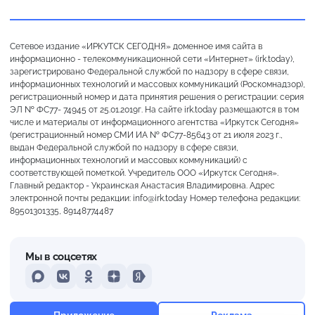
Сетевое издание «ИРКУТСК СЕГОДНЯ» доменное имя сайта в
информационно - телекоммуникационной сети «Интернет» (irk.today),
зарегистрировано Федеральной службой по надзору в сфере связи,
информационных технологий и массовых коммуникаций (Роскомнадзор),
регистрационный номер и дата принятия решения о регистрации: серия
ЭЛ № ФС77- 74945 от 25.01.2019г. На сайте irk.today размещаются в том
числе и материалы от информационного агентства «Иркутск Сегодня»
(регистрационный номер СМИ ИА № ФС77-85643 от 21 июля 2023 г.,
выдан Федеральной службой по надзору в сфере связи,
информационных технологий и массовых коммуникаций) с
соответствующей пометкой. Учредитель ООО «Иркутск Сегодня».
Главный редактор - Украинская Анастасия Владимировна. Адрес
электронной почты редакции: info@irk.today Номер телефона редакции:
89501301335, 89148774487
Мы в соцсетях
MAX
VKontakte
Odnoklassniki
Dzen
Yandex
Ясно