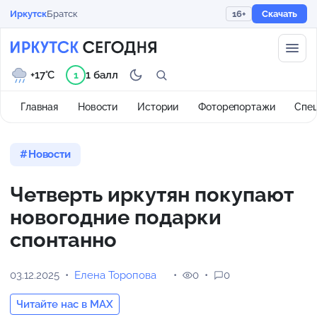
Иркутск
Братск
16+
Скачать
+17°C
1 балл
1
Главная
Новости
Истории
Фоторепортажи
Спе
Новости
Четверть иркутян покупают
новогодние подарки
спонтанно
03.12.2025
Елена Торопова
0
0
Читайте нас в MAX