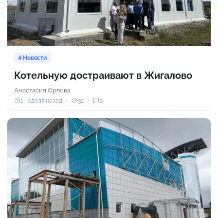
Новости
Котельную достраивают в Жигалово
Анастасия Орлова
1 неделя назад
32
0