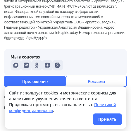
числе и материалы от информационного агентства «Иркутск Сегодня»
(регистрационный номер СМИ ИА № ФС77-85643 от 21 июля 2023 г.,
выдан Федеральной службой по надзору в сфере связи,
информационных технологий и массовых коммуникаций) с
соответствующей пометкой. Учредитель ООО «Иркутск Сегодня».
Главный редактор - Украинская Анастасия Владимировна. Адрес
электронной почты редакции: info@irk.today Номер телефона редакции:
89501301335, 89148774487
Мы в соцсетях
MAX
VKontakte
Odnoklassniki
Dzen
Yandex
+20°
Пасмурно
Приложение
Реклама
Ощущается как +20
Сайт использует cookies и метрические сервисы для
О нас
Контакты
Прислать новость
аналитики и улучшения качества контента.
13 м/с
757 мм
94%
Продолжая просмотр, вы соглашаетесь с
Политикой
Политика
Реклама
конфиденциальности
.
конфиденциальности
Принять
© 2026
Иркутск Сегодня
. Поддержка сайта
WPSUPPORT