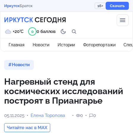
Иркутск
Братск
16+
Скачать
+20°C
0 баллов
0
Главная
Новости
Истории
Фоторепортажи
Спе
Новости
Нагревный стенд для
космических исследований
построят в Приангарье
05.11.2025
Елена Торопова
0
0
Читайте нас в MAX