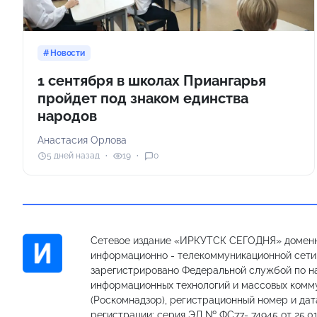
Новости
1 сентября в школах Приангарья
пройдет под знаком единства
народов
Анастасия Орлова
5 дней назад
19
0
Сетевое издание «ИРКУТСК СЕГОДНЯ» доменн
информационно - телекоммуникационной сети «
зарегистрировано Федеральной службой по на
информационных технологий и массовых комм
(Роскомнадзор), регистрационный номер и дат
регистрации: серия ЭЛ № ФС77- 74945 от 25.01