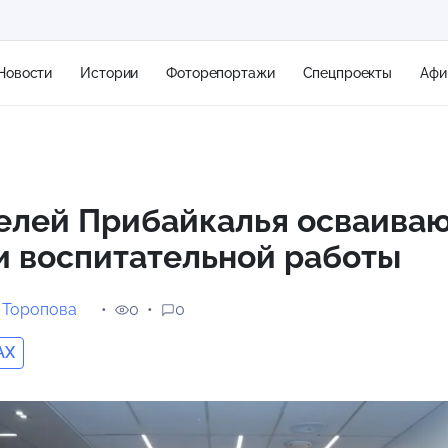
Новости
Истории
Фоторепортажи
Спецпроекты
Афи
+1
елей Прибайкалья осваива
и воспитательной работы
21 м/с
 Торопова
0
0
AX