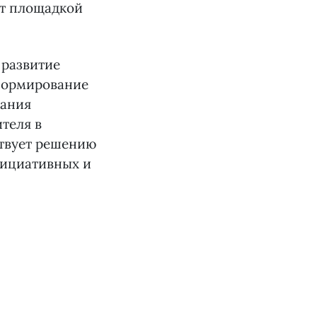
ит площадкой
 развитие
 формирование
вания
теля в
ствует решению
нициативных и