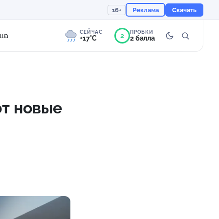
16+
Реклама
Скачать
СЕЙЧАС
ПРОБКИ
2
ша
+17°C
2 балла
7°
Слабая морось
Ощущается как +17
ют новые
759 мм
74%