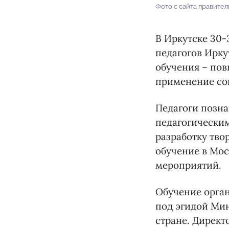
Фото с сайта правител
В Иркутске 30-
педагогов Ирку
обучения – по
применение со
Педагоги позн
педагогически
разработку тво
обучение в Мос
мероприятий.
Обучение орган
под эгидой Мин
стране. Дирек