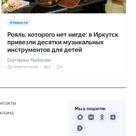
Новости
Рояль, которого нет нигде: в Иркутск
привезли десятки музыкальных
инструментов для детей
Екатерина Майорова
2 недели назад
21
0
нтакты
Мы в соцсетях
клама
MAX
VKontakte
Odnoklassniki
Dzen
Yandex