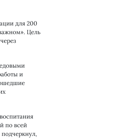
ации для 200
 важном». Цель
 через
редовыми
работы и
рошедшие
их
 воспитания
й по всей
 подчеркнул,