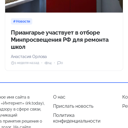
Новости
Приангарье участвует в отборе
Минпросвещения РФ для ремонта
школ
Анастасия Орлова
1 неделя назад
14
0
О нас
Ко
ое имя сайта в
Интернет» (irk.today),
Прислать новость
Ре
дзору в сфере связи,
Политика
уникаций
конфиденциальности
а принятия решения о
.2019г. На сайте