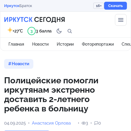
Иркутск
Братск
16+
Скачать
+27°C
3 балла
3
Главная
Новости
Истории
Фоторепортажи
Спе
Новости
Полицейские помогли
иркутянам экстренно
доставить 2-летнего
ребенка в больницу
04.09.2025
Анастасия Орлова
3
0